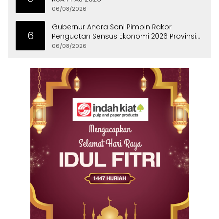
06/08/2026
Gubernur Andra Soni Pimpin Rakor
6
Penguatan Sensus Ekonomi 2026 Provinsi
Banten
06/08/2026