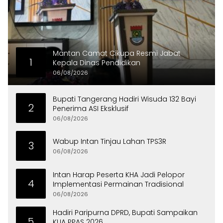
Mantan Camat Cikupa Resmi Jabat
1
Kepala Dinas Pendidikan
06/08/2026
Bupati Tangerang Hadiri Wisuda 132 Bayi
2
Penerima ASI Eksklusif
06/08/2026
Wabup Intan Tinjau Lahan TPS3R
3
06/08/2026
Intan Harap Peserta KHA Jadi Pelopor
4
Implementasi Permainan Tradisional
06/08/2026
Hadiri Paripurna DPRD, Bupati Sampaikan
5
KUA PPAS 2026