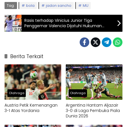
Tag:
bola
jadon sancho
MU
Rasis terhadap Vinicius Junior Tiga
Penggemar Valencia Dijatuhi Hukuman
Penjara
Berita Terkait
Olahraga
Olahraga
Austria Petik Kemenangan
Argentina Hantam Aljazair
3-1 Atas Yordania
3-0 di Laga Pembuka Piala
Dunia 2026