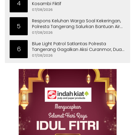
4
Kosambi Fiktif
07/08/2026
Respons Keluhan Warga Soal Kekeringan,
5
Polresta Tangerang Salurkan Bantuan Air
Bersih ke Panongan
07/08/2026
Blue Light Patrol Satlantas Polresta
6
Tangerang Gagalkan Aksi Curanmor, Dua
Pria Diamankan
07/08/2026