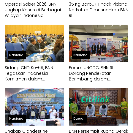
Operasi Saber 2026, BNN
35 Kg Barbuk Tindak Pidana
Ungkap Kasus di Berbagai
Narkotika Dimusnahkan BNN
Wilayah Indonesia
RI
Nasional
Nasional
Sidang CND Ke-69, BNN
Forum UNODC, BNN RI
Tegaskan Indonesia
Dorong Pendekatan
Komitmen dalam
Berimbang dalam
Pengendalian Narkotika
Penanganan Narkotika
Nasional
Daerah
Ungkap Clandestine
BNN Persempit Ruang Gerak