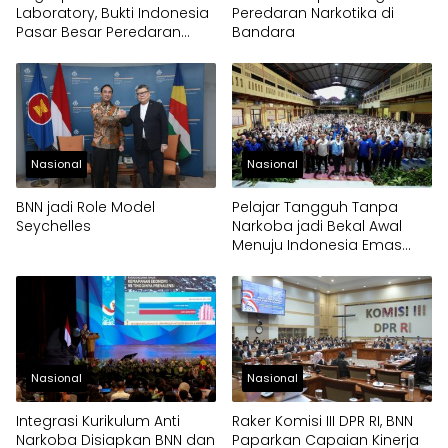
Laboratory, Bukti Indonesia
Peredaran Narkotika di
Pasar Besar Peredaran
Bandara
Gelap Narkoba
Nasional
Nasional
BNN jadi Role Model
Pelajar Tangguh Tanpa
Seychelles
Narkoba jadi Bekal Awal
Menuju Indonesia Emas
2045
Nasional
Nasional
Integrasi Kurikulum Anti
Raker Komisi III DPR RI, BNN
Narkoba Disiapkan BNN dan
Paparkan Capaian Kinerja