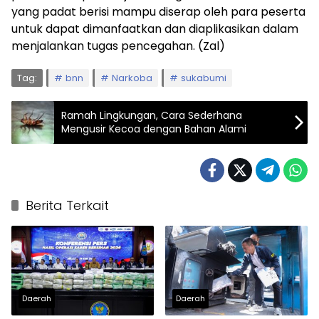
yang padat berisi mampu diserap oleh para peserta
untuk dapat dimanfaatkan dan diaplikasikan dalam
menjalankan tugas pencegahan. (Zal)
Tag:
bnn
Narkoba
sukabumi
Ramah Lingkungan, Cara Sederhana
Mengusir Kecoa dengan Bahan Alami
Berita Terkait
Daerah
Daerah