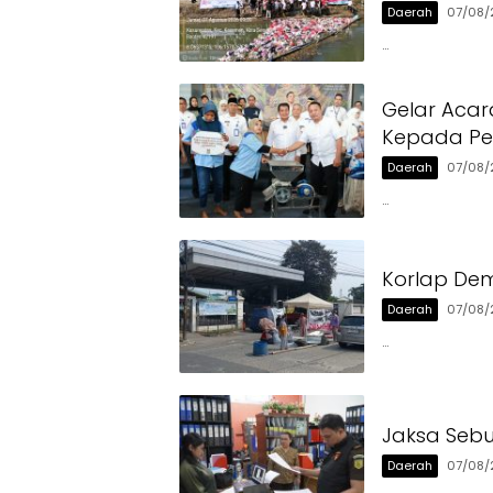
Daerah
07/08/
…
Gelar Acar
Kepada Pen
Daerah
07/08/
…
Korlap Dem
Daerah
07/08/
…
Jaksa Sebu
Daerah
07/08/