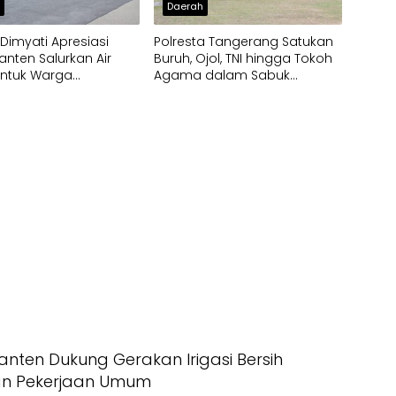
h
Daerah
imyati Apresiasi
Polresta Tangerang Satukan
anten Salurkan Air
Buruh, Ojol, TNI hingga Tokoh
untuk Warga
Agama dalam Sabuk
pak Kekeringan
Kamtibmas
nten Dukung Gerakan Irigasi Bersih
an Pekerjaan Umum