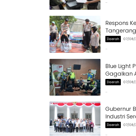
…
Respons Ke
Tangerang 
Daerah
07/08/
…
Blue Light 
Gagalkan A
Daerah
07/08/
…
Gubernur 
Industri Se
Daerah
07/08/
…