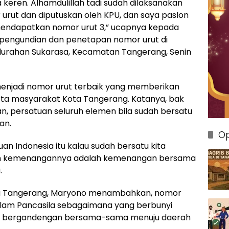
keren. Alhamdulillah tadi sudah dilaksanakan
rut dan diputuskan oleh KPU, dan saya paslon
mendapatkan nomor urut 3,” ucapnya kepada
 pengundian dan penetapan nomor urut di
elurahan Sukarasa, Kecamatan Tangerang, Senin
menjadi nomor urut terbaik yang memberikan
ta masyarakat Kota Tangerang. Katanya, bak
an, persatuan seluruh elemen bila sudah bersatu
an.
Op
uan Indonesia itu kalau sudah bersatu kita
an kemenangannya adalah kemenangan bersama
.
ota Tangerang, Maryono menambahkan, nomor
dalam Pancasila sebagaimana yang berbunyi
alan bergandengan bersama-sama menuju daerah