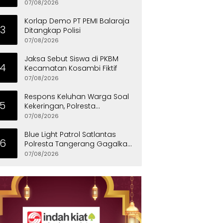
Penyandang Disabilitas
07/08/2026
Korlap Demo PT PEMI Balaraja
3
Ditangkap Polisi
07/08/2026
Jaksa Sebut Siswa di PKBM
4
Kecamatan Kosambi Fiktif
07/08/2026
Respons Keluhan Warga Soal
5
Kekeringan, Polresta
Tangerang Salurkan Bantuan
07/08/2026
Air Bersih ke Panongan
Blue Light Patrol Satlantas
6
Polresta Tangerang Gagalkan
Aksi Curanmor, Dua Pria
07/08/2026
Diamankan