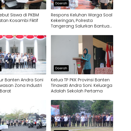
h
Daerah
ebut Siswa di PKBM
Respons Keluhan Warga Soal
an Kosambi Fiktif
Kekeringan, Polresta
Tangerang Salurkan Bantuan
Air Bersih ke Panongan
h
Daerah
r Banten Andra Soni
Ketua TP PKK Provinsi Banten
wasan Zona Industri
Tinawati Andra Soni: Keluarga
Barat
Adalah Sekolah Pertama