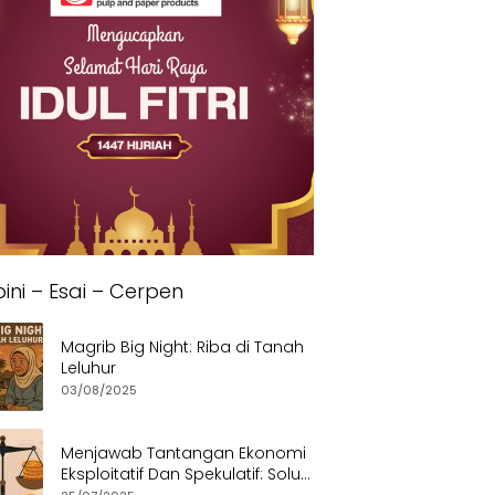
ini – Esai – Cerpen
Magrib Big Night: Riba di Tanah
Leluhur
03/08/2025
Menjawab Tantangan Ekonomi
Eksploitatif Dan Spekulatif: Solusi
Etis dan Berkeadilan