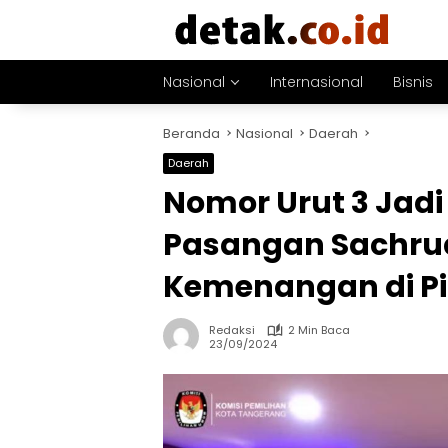
Langsung
ke
konten
Nasional
Internasional
Bisnis
Beranda
Nasional
Daerah
Daerah
Nomor Urut 3 Jad
Pasangan Sachrud
Kemenangan di Pi
Redaksi
2 Min Baca
23/09/2024