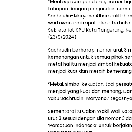
“Mentega campur duren, nomor tiga 
tahapan dengan pengundian nomor u
Sachrudin-Maryono Alhamdulillah 
wartawan usai rapat pleno terbuka
Sekretariat KPU Kota Tangerang, K
(23/9/2024).
Sachrudin berharap, nomor urut 3 
kemenangan untuk semua pihak ser
metal hal itu menjadi simbol kekuat
menjadi kuat dan meraih kemenang
“Metal, simbol kekuatan, tadi persat
menjadi yang kuat dan menang. D
yaitu Sachrudin-Maryono,” tegasnya
Sementara itu Calon Wakil Wali K
urut 3 sesuai dengan sila nomor 3 
‘Persatuan Indonesia’ untuk berj