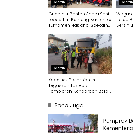
Daerah
Daera
Gubernur Banten Andra Soni
Wagub D
Lepas Tim Banteng Banten ke
Polda B
Turnamen Nasional Soekarno
Bersih 
Cup
Terdam
Daerah
Kapolsek Pasar Kemis
Tegaskan Tak Ada
Pembiaran, Kendaraan Berat
di Bahu Jalan Langsung
Ditertibkan
Baca Juga
Pemprov Ba
Kementeri