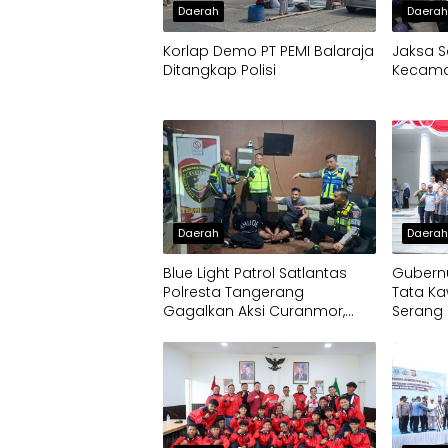
Daerah
Daera
Korlap Demo PT PEMI Balaraja
Jaksa S
Ditangkap Polisi
Kecamat
Daerah
Daera
Blue Light Patrol Satlantas
Gubernu
Polresta Tangerang
Tata Ka
Gagalkan Aksi Curanmor,
Serang 
Dua Pria Diamankan