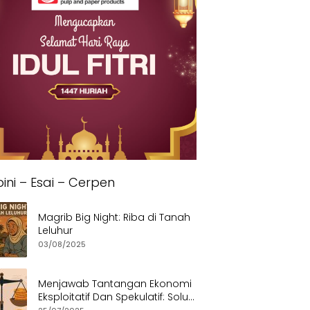
ini – Esai – Cerpen
Magrib Big Night: Riba di Tanah
Leluhur
03/08/2025
Menjawab Tantangan Ekonomi
Eksploitatif Dan Spekulatif: Solusi
Etis dan Berkeadilan