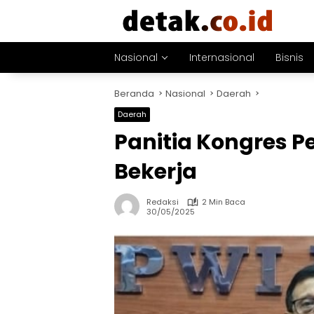
Langsung
ke
konten
Nasional
Internasional
Bisnis
Beranda
Nasional
Daerah
Daerah
Panitia Kongres P
Bekerja
Redaksi
2 Min Baca
30/05/2025