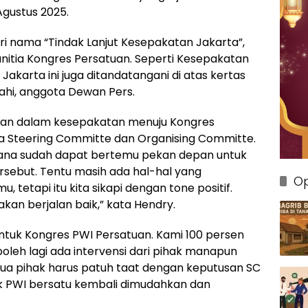
Agustus 2025.
i nama “Tindak Lanjut Kesepakatan Jakarta”,
nitia Kongres Persatuan. Seperti Kesepakatan
 Jakarta ini juga ditandatangani di atas kertas
ahi, anggota Dewan Pers.
juan dalam kesepakatan menuju Kongres
a Steering Committe dan Organising Committe.
ksana sudah dapat bertemu pekan depan untuk
sebut. Tentu masih ada hal-hal yang
Op
, tetapi itu kita sikapi dengan tone positif.
akan berjalan baik,” kata Hendry.
untuk Kongres PWI Persatuan. Kami 100 persen
leh lagi ada intervensi dari pihak manapun
a pihak harus patuh taat dengan keputusan SC
 PWI bersatu kembali dimudahkan dan