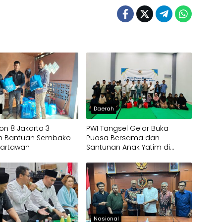
h
Daerah
ion 8 Jakarta 3
PWI Tangsel Gelar Buka
an Bantuan Sembako
Puasa Bersama dan
Wartawan
Santunan Anak Yatim di
Gedung Layanan Informasi
h
Nasional