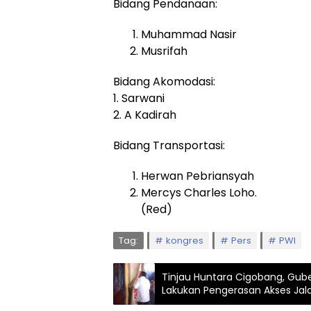
Bidang Pendanaan:
Muhammad Nasir
Musrifah
Bidang Akomodasi:
1. Sarwani
2. A Kadirah
Bidang Transportasi:
Herwan Pebriansyah
Mercys Charles Loho.
(Red)
Tag:
kongres
Pers
PWI
Tinjau Huntara Cigobang, Gube
Lakukan Pengerasan Akses Jal