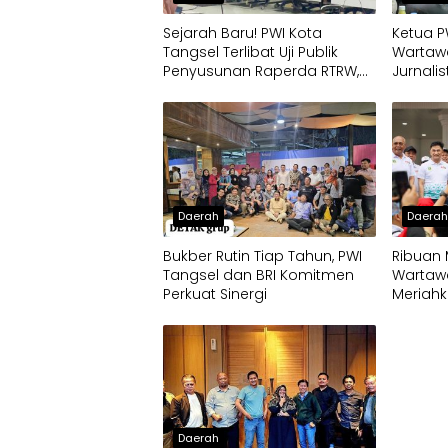
Sejarah Baru! PWI Kota
Ketua P
Tangsel Terlibat Uji Publik
Wartawa
Penyusunan Raperda RTRW,
Jurnalis
Soroti Kali Mati
Daerah
Daera
Bukber Rutin Tiap Tahun, PWI
Ribuan
Tangsel dan BRI Komitmen
Wartaw
Perkuat Sinergi
Meriahk
2026 di
Daerah