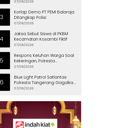
Penyandang Disabilitas
07/08/2026
Korlap Demo PT PEMI Balaraja
3
Ditangkap Polisi
07/08/2026
Jaksa Sebut Siswa di PKBM
4
Kecamatan Kosambi Fiktif
07/08/2026
Respons Keluhan Warga Soal
5
Kekeringan, Polresta
Tangerang Salurkan Bantuan
07/08/2026
Air Bersih ke Panongan
Blue Light Patrol Satlantas
6
Polresta Tangerang Gagalkan
Aksi Curanmor, Dua Pria
07/08/2026
Diamankan