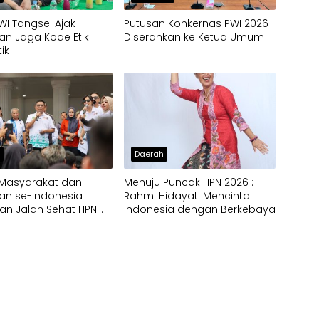
WI Tangsel Ajak
Putusan Konkernas PWI 2026
n Jaga Kode Etik
Diserahkan ke Ketua Umum
tik
h
Daerah
 Masyarakat dan
Menuju Puncak HPN 2026 :
an se-Indonesia
Rahmi Hidayati Mencintai
an Jalan Sehat HPN
Indonesia dengan Berkebaya
 Provinsi Banten