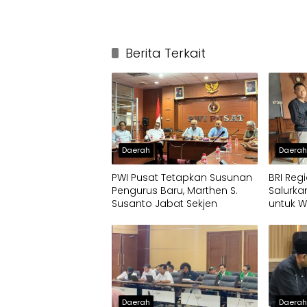
Berita Terkait
Daerah
Daera
PWI Pusat Tetapkan Susunan
BRI Reg
Pengurus Baru, Marthen S.
Salurk
Susanto Jabat Sekjen
untuk 
Daerah
Daera