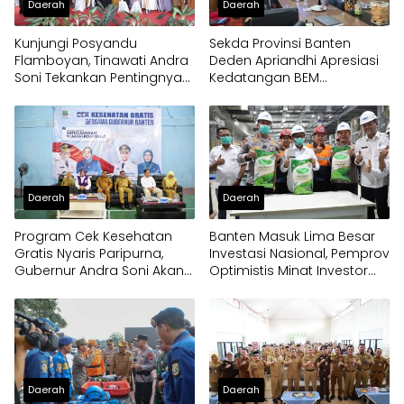
Daerah
Daerah
Kunjungi Posyandu
Sekda Provinsi Banten
Flamboyan, Tinawati Andra
Deden Apriandhi Apresiasi
Soni Tekankan Pentingnya
Kedatangan BEM
Solidaritas
Nusantara
Daerah
Daerah
Program Cek Kesehatan
Banten Masuk Lima Besar
Gratis Nyaris Paripurna,
Investasi Nasional, Pemprov
Gubernur Andra Soni Akan
Optimistis Minat Investor
Perluas Layanan
Terus Tumbuh
Daerah
Daerah