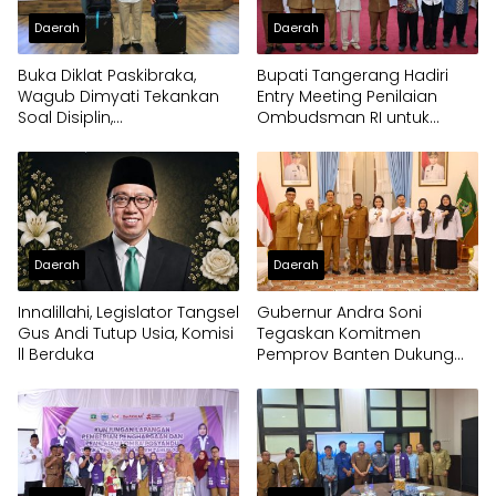
Daerah
Daerah
Buka Diklat Paskibraka,
Bupati Tangerang Hadiri
Wagub Dimyati Tekankan
Entry Meeting Penilaian
Soal Disiplin,
Ombudsman RI untuk
Kepemimpinan, dan
Tingkatkan Kualitas
Prestasi Akademik
Pelayanan Publik
Daerah
Daerah
Innalillahi, Legislator Tangsel
Gubernur Andra Soni
Gus Andi Tutup Usia, Komisi
Tegaskan Komitmen
ll Berduka
Pemprov Banten Dukung
Program Makan Bergizi
Gratis