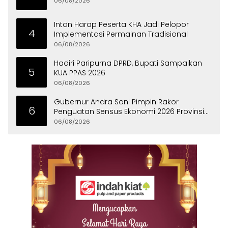
06/08/2026
Intan Harap Peserta KHA Jadi Pelopor
4
Implementasi Permainan Tradisional
06/08/2026
Hadiri Paripurna DPRD, Bupati Sampaikan
5
KUA PPAS 2026
06/08/2026
Gubernur Andra Soni Pimpin Rakor
6
Penguatan Sensus Ekonomi 2026 Provinsi
Banten
06/08/2026