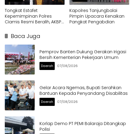
Tongkat Estafet
Kapolres Tanjungbalai
Kepemimpinan Polres
Pimpin Upacara Kenaikan
Ciamis Resmi Beralih, AKBP
Pangkat Pengabdian
Eko Iskandar Siap Lanjutkan
Pengabdian Presisi untuk
Baca Juga
Masyarakat
Pemprov Banten Dukung Gerakan Irigasi
Bersih Kementerian Pekerjaan Umum
Daerah
07/08/2026
Gelar Acara Ngemas, Bupati Serahkan
Bantuan Kepada Penyandang Disabilitas
Daerah
07/08/2026
Korlap Demo PT PEMI Balaraja Ditangkap
Polisi