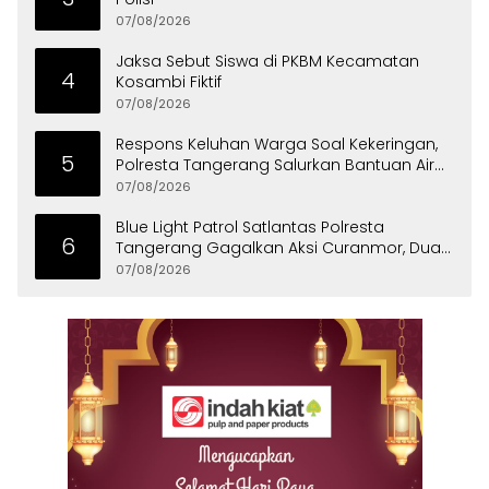
07/08/2026
Jaksa Sebut Siswa di PKBM Kecamatan
4
Kosambi Fiktif
07/08/2026
Respons Keluhan Warga Soal Kekeringan,
5
Polresta Tangerang Salurkan Bantuan Air
Bersih ke Panongan
07/08/2026
Blue Light Patrol Satlantas Polresta
6
Tangerang Gagalkan Aksi Curanmor, Dua
Pria Diamankan
07/08/2026