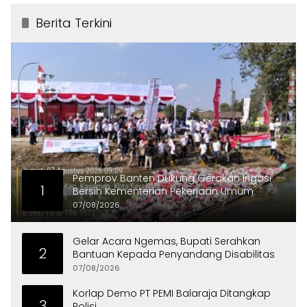
Berita Terkini
Pemprov Banten Dukung Gerakan Irigasi
1
Bersih Kementerian Pekerjaan Umum
07/08/2026
Gelar Acara Ngemas, Bupati Serahkan
2
Bantuan Kepada Penyandang Disabilitas
07/08/2026
Korlap Demo PT PEMI Balaraja Ditangkap
3
Polisi