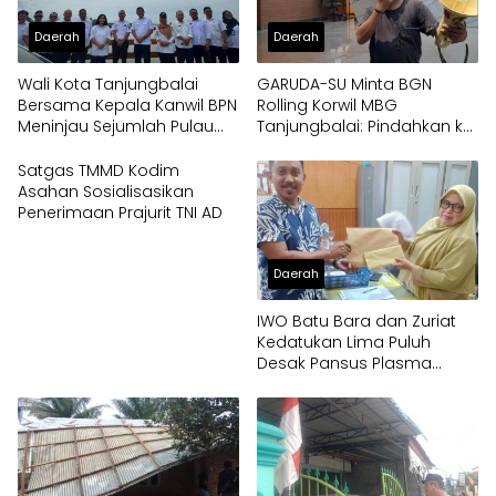
Daerah
Daerah
Wali Kota Tanjungbalai
GARUDA-SU Minta BGN
Bersama Kepala Kanwil BPN
Rolling Korwil MBG
Meninjau Sejumlah Pulau
Tanjungbalai: Pindahkan ke
Milik Pemko
Papua
Satgas TMMD Kodim
Asahan Sosialisasikan
Penerimaan Prajurit TNI AD
Daerah
IWO Batu Bara dan Zuriat
Kedatukan Lima Puluh
Desak Pansus Plasma
Panggil PT Socfindo, Soroti
Dugaan Penyimpangan
Penerima CPCL