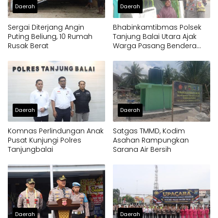
Daerah
Daerah
Sergai Diterjang Angin
Bhabinkamtibmas Polsek
Puting Beliung, 10 Rumah
Tanjung Balai Utara Ajak
Rusak Berat
Warga Pasang Bendera
Merah Putih
Daerah
Daerah
Komnas Perlindungan Anak
Satgas TMMD, Kodim
Pusat Kunjungi Polres
Asahan Rampungkan
Tanjungbalai
Sarana Air Bersih
Daerah
Daerah