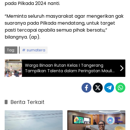
pada Pilkada 2024 nanti.
“Meminta seluruh masyarakat agar mengerikan gak
suaranya pada Pilkada mendatang, untuk target
pasti tercapai apabila semua pihak bersatu,”
bilangnya. (ap).
Tag:
sumatera
Warga Binaan Rutan Kelas I Tangerang
Tampilkan Talenta dalam Peringatan Maulid
Nabi
Berita Terkait