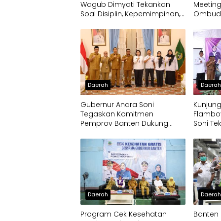
Wagub Dimyati Tekankan
Meeting
Soal Disiplin, Kepemimpinan,
Ombuds
dan Prestasi Akademik
Tingkat
Pelayan
Daerah
Daera
Gubernur Andra Soni
Kunjun
Tegaskan Komitmen
Flamboy
Pemprov Banten Dukung
Soni Te
Program Makan Bergizi Gratis
Solidari
Daerah
Daera
Program Cek Kesehatan
Banten