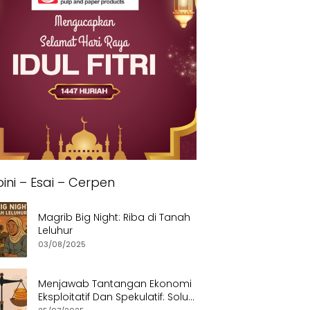
ini – Esai – Cerpen
Magrib Big Night: Riba di Tanah
Leluhur
03/08/2025
Menjawab Tantangan Ekonomi
Eksploitatif Dan Spekulatif: Solusi
Etis dan Berkeadilan