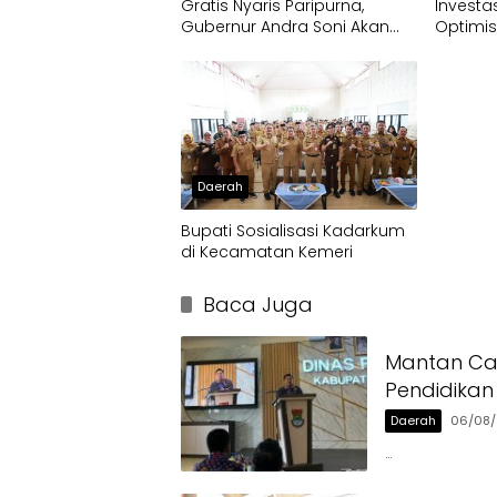
Gratis Nyaris Paripurna,
Investa
Gubernur Andra Soni Akan
Optimis
Perluas Layanan
Terus 
Daerah
Bupati Sosialisasi Kadarkum
di Kecamatan Kemeri
Baca Juga
Mantan Ca
Pendidikan
Daerah
06/08
…