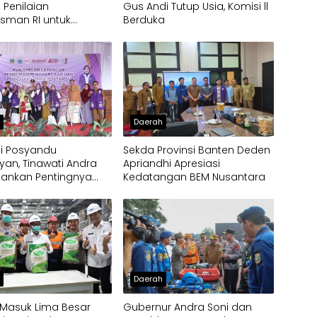
 Penilaian
Gus Andi Tutup Usia, Komisi ll
man RI untuk
Berduka
kan Kualitas
an Publik
h
Daerah
gi Posyandu
Sekda Provinsi Banten Deden
an, Tinawati Andra
Apriandhi Apresiasi
kankan Pentingnya
Kedatangan BEM Nusantara
tas
h
Daerah
 Masuk Lima Besar
Gubernur Andra Soni dan