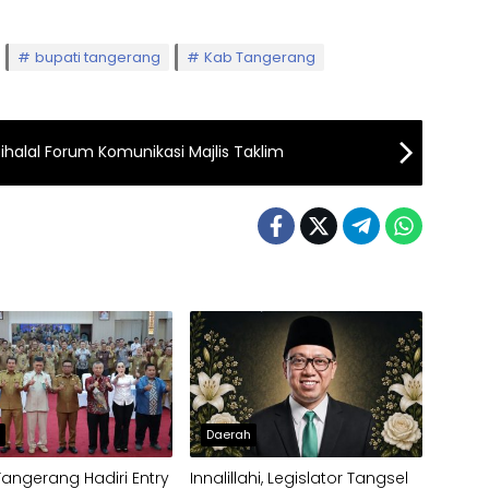
bupati tangerang
Kab Tangerang
Bihalal Forum Komunikasi Majlis Taklim
h
Daerah
Tangerang Hadiri Entry
Innalillahi, Legislator Tangsel