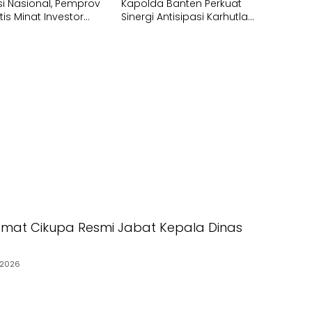
si Nasional, Pemprov
Kapolda Banten Perkuat
tis Minat Investor
Sinergi Antisipasi Karhutla
Tumbuh
dan Kekeringan
mat Cikupa Resmi Jabat Kepala Dinas
/2026