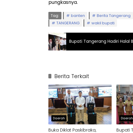
pungkasnya.
Tag:
banten
Berita Tangerang
TANGERANG
wakil bupati
Bupati Tangerang Hadiri Halal 
Berita Terkait
Daerah
Daera
Buka Diklat Paskibraka,
Bupati 