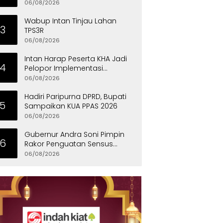
Eksklusif
06/08/2026
Wabup Intan Tinjau Lahan
3
TPS3R
06/08/2026
Intan Harap Peserta KHA Jadi
4
Pelopor Implementasi
Permainan Tradisional
06/08/2026
Hadiri Paripurna DPRD, Bupati
5
Sampaikan KUA PPAS 2026
06/08/2026
Gubernur Andra Soni Pimpin
6
Rakor Penguatan Sensus
Ekonomi 2026 Provinsi Banten
06/08/2026