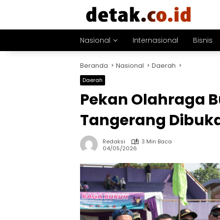
Langsung
ke
konten
Nasional
Internasional
Bisnis
Beranda
Nasional
Daerah
Daerah
Pekan Olahraga B
Tangerang Dibuk
Redaksi
3 Min Baca
04/05/2026