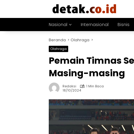
Langsung
ke
konten
Nasional
Internasional
Bisnis
Beranda
Olahraga
Olahraga
Pemain Timnas Se
Masing-masing
Redaksi
1 Min Baca
18/10/2024