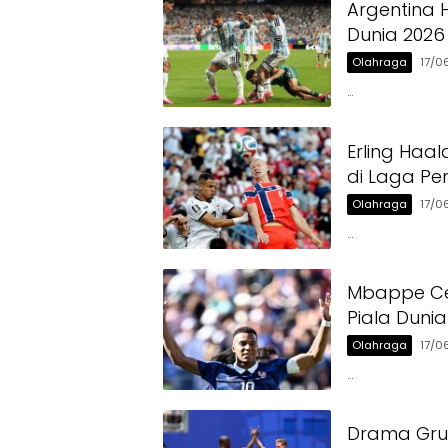
Argentina 
Dunia 2026
Olahraga
17/0
…
Erling Haa
di Laga Pe
Olahraga
17/0
…
Mbappe Cet
Piala Duni
Olahraga
17/0
…
Drama Grup