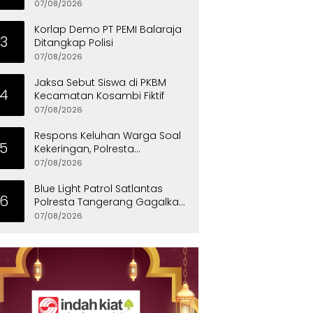
Penyandang Disabilitas
07/08/2026
Korlap Demo PT PEMI Balaraja
3
Ditangkap Polisi
07/08/2026
Jaksa Sebut Siswa di PKBM
4
Kecamatan Kosambi Fiktif
07/08/2026
Respons Keluhan Warga Soal
5
Kekeringan, Polresta
Tangerang Salurkan Bantuan
07/08/2026
Air Bersih ke Panongan
Blue Light Patrol Satlantas
6
Polresta Tangerang Gagalkan
Aksi Curanmor, Dua Pria
07/08/2026
Diamankan