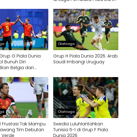
2026
aga
Olahraga
rup G Piala Dunia
Grup H Piala Dunia 2026: Arab
ol Bunuh Diri
Saudi Imbangi Uruguay
kan Belgia dari
an Kontra Mesir
aga
Olahraga
 Frustasi Tak Mampu
Swedia Luluhlantahkan
Gawang Tim Debutan
Tunisia 5-1 di Grup F Piala
 Verde
Dunia 2026