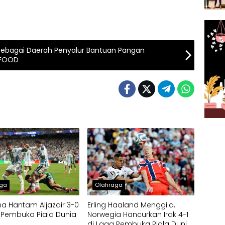
i Sebagai Daerah Penyalur Bantuan Pangan
 FOOD
aga
Olahraga
na Hantam Aljazair 3-0
Erling Haaland Menggila,
 Pembuka Piala Dunia
Norwegia Hancurkan Irak 4-1
di Laga Pembuka Piala Dunia