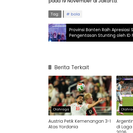
pada 19 November di Jakarta.
Tag:
bola
Provinsi Banten Raih Apresias
Pengentasan Stunting oleh ID
Berita Terkait
Olahraga
Olahr
Austria Petik Kemenangan 3-1
Argenti
Atas Yordania
di Laga
2026