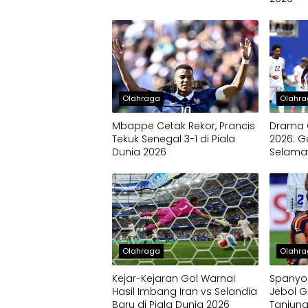
Olahraga
Olahr
Mbappe Cetak Rekor, Prancis
Drama G
Tekuk Senegal 3-1 di Piala
2026: G
Dunia 2026
Selamat
Kekalah
Olahraga
Olahr
Kejar-Kejaran Gol Warnai
Spanyol
Hasil Imbang Iran vs Selandia
Jebol 
Baru di Piala Dunia 2026
Tanjung