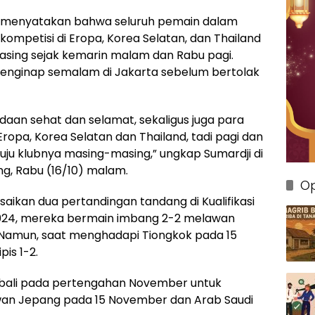
i, menyatakan bahwa seluruh pemain dalam
kompetisi di Eropa, Korea Selatan, dan Thailand
sing sejak kemarin malam dan Rabu pagi.
 menginap semalam di Jakarta sebelum bertolak
aan sehat dan selamat, sekaligus juga para
ropa, Korea Selatan dan Thailand, tadi pagi dan
ju klubnya masing-masing,” ungkap Sumardji di
g, Rabu (16/10) malam.
Op
aikan dua pertandingan tandang di Kualifikasi
 2024, mereka bermain imbang 2-2 melawan
n. Namun, saat menghadapi Tiongkok pada 15
is 1-2.
bali pada pertengahan November untuk
an Jepang pada 15 November dan Arab Saudi