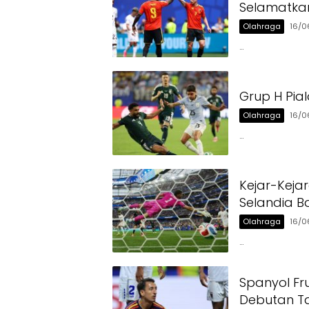
Selamatkan
Olahraga
16/0
…
Grup H Pia
Olahraga
16/0
…
Kejar-Keja
Selandia Ba
Olahraga
16/0
…
Spanyol Fr
Debutan T