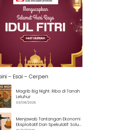
ini – Esai – Cerpen
Magrib Big Night: Riba di Tanah
Leluhur
03/08/2025
Menjawab Tantangan Ekonomi
Eksploitatif Dan Spekulatif: Solusi
Etis dan Berkeadilan