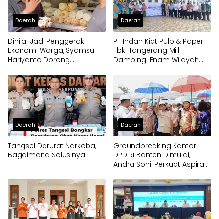
Daerah
Daerah
Dinilai Jadi Penggerak
PT Indah Kiat Pulp & Paper
Ekonomi Warga, Syamsul
Tbk. Tangerang Mill
Hariyanto Dorong
Dampingi Enam Wilayah
Pengembangan Budidaya
Binaan
Jamur Crispy di Serpong
Daerah
Daerah
Tangsel Darurat Narkoba,
Groundbreaking Kantor
Bagaimana Solusinya?
DPD RI Banten Dimulai,
Andra Soni: Perkuat Aspirasi
Daerah ke Pusat