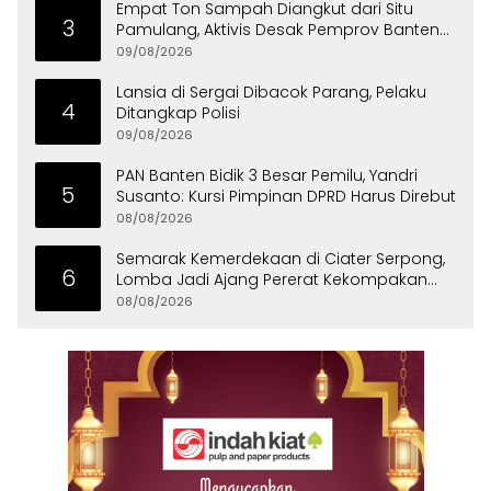
Empat Ton Sampah Diangkut dari Situ
3
Pamulang, Aktivis Desak Pemprov Banten
Peduli Lingkungan
09/08/2026
Lansia di Sergai Dibacok Parang, Pelaku
4
Ditangkap Polisi
09/08/2026
PAN Banten Bidik 3 Besar Pemilu, Yandri
5
Susanto: Kursi Pimpinan DPRD Harus Direbut
08/08/2026
Semarak Kemerdekaan di Ciater Serpong,
6
Lomba Jadi Ajang Pererat Kekompakan
Warga
08/08/2026