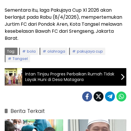
Sementara itu, laga Pakujaya Cup Xl 2026 akan
berlanjut pada Rabu (8/4/2026), mempertemukan
Jurtim FC dari Pondok Aren, Kota Tangsel melawan
kesebelasan Bawah FC dari Srengseng, Jakarta
Barat.
Tag:
bola
olahraga
pakujaya cup
Tangsel
Intan Tinjau Progres Perbaikan Rumah Tidak
Layak Huni di Desa Matagara
Berita Terkait