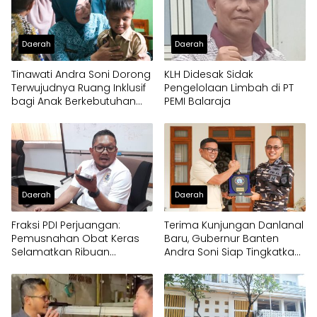
Daerah
Daerah
Tinawati Andra Soni Dorong
KLH Didesak Sidak
Terwujudnya Ruang Inklusif
Pengelolaan Limbah di PT
bagi Anak Berkebutuhan
PEMI Balaraja
Khusus
Daerah
Daerah
Fraksi PDI Perjuangan:
Terima Kunjungan Danlanal
Pemusnahan Obat Keras
Baru, Gubernur Banten
Selamatkan Ribuan
Andra Soni Siap Tingkatkan
Generasi Muda Tangsel
Kolaborasi