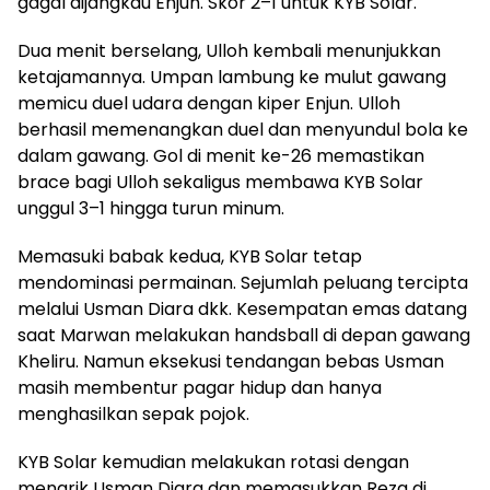
gagal dijangkau Enjun. Skor 2–1 untuk KYB Solar.
Dua menit berselang, Ulloh kembali menunjukkan
ketajamannya. Umpan lambung ke mulut gawang
memicu duel udara dengan kiper Enjun. Ulloh
berhasil memenangkan duel dan menyundul bola ke
dalam gawang. Gol di menit ke-26 memastikan
brace bagi Ulloh sekaligus membawa KYB Solar
unggul 3–1 hingga turun minum.
Memasuki babak kedua, KYB Solar tetap
mendominasi permainan. Sejumlah peluang tercipta
melalui Usman Diara dkk. Kesempatan emas datang
saat Marwan melakukan handsball di depan gawang
Kheliru. Namun eksekusi tendangan bebas Usman
masih membentur pagar hidup dan hanya
menghasilkan sepak pojok.
KYB Solar kemudian melakukan rotasi dengan
menarik Usman Diara dan memasukkan Reza di