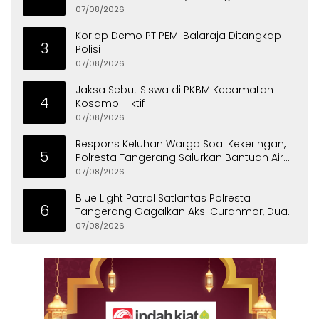
07/08/2026
Korlap Demo PT PEMI Balaraja Ditangkap
3
Polisi
07/08/2026
Jaksa Sebut Siswa di PKBM Kecamatan
4
Kosambi Fiktif
07/08/2026
Respons Keluhan Warga Soal Kekeringan,
5
Polresta Tangerang Salurkan Bantuan Air
Bersih ke Panongan
07/08/2026
Blue Light Patrol Satlantas Polresta
6
Tangerang Gagalkan Aksi Curanmor, Dua
Pria Diamankan
07/08/2026