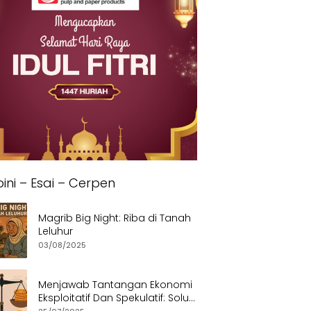
ini – Esai – Cerpen
Magrib Big Night: Riba di Tanah
Leluhur
03/08/2025
Menjawab Tantangan Ekonomi
Eksploitatif Dan Spekulatif: Solusi
Etis dan Berkeadilan