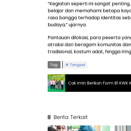
“Kegiatan seperti ini sangat pentin
belajar dan memahami betapa kayan
rasa bangga terhadap identitas se
budaya,” ujarnya.
Pantauan dilokasi, para peserta ya
atraksi dari beragam komunitas dan 
tradisional, kostum adat, hingga iri
Tag:
Tangsel
Cak Imin Berikan Form B1 KWK 
Berita Terkait