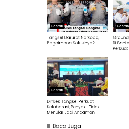
Daerah
Daera
Tangsel Darurat Narkoba,
Ground
Bagaimana Solusinya?
RI Bant
Perkuat
Pusat
Daerah
Dinkes Tangsel Perkuat
Kolaborasi, Penyakit Tidak
Menular Jadi Ancaman
Utama
Baca Juga