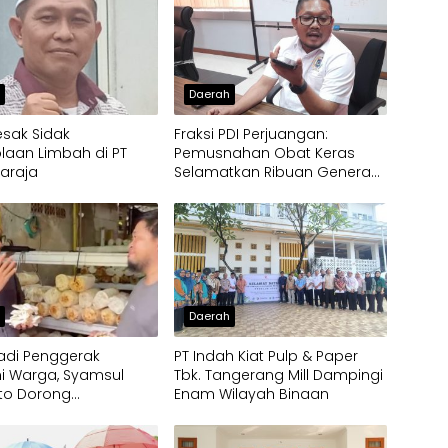
h
Daerah
esak Sidak
Fraksi PDI Perjuangan:
laan Limbah di PT
Pemusnahan Obat Keras
laraja
Selamatkan Ribuan Generasi
Muda Tangsel
h
Daerah
 Jadi Penggerak
PT Indah Kiat Pulp & Paper
i Warga, Syamsul
Tbk. Tangerang Mill Dampingi
to Dorong
Enam Wilayah Binaan
bangan Budidaya
rispy di Serpong