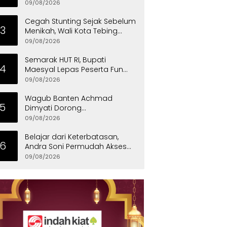
Harap MPI jadi Jembatan
09/08/2026
Aspirasi Warga Banten
Cegah Stunting Sejak Sebelum
3
Menikah, Wali Kota Tebing
Tinggi Dorong Optimalisasi
09/08/2026
SP3 Catin
Semarak HUT RI, Bupati
4
Maesyal Lepas Peserta Fun
Walk Kec Panongan
09/08/2026
Wagub Banten Achmad
5
Dimyati Dorong
Pengembangan Atlet Catur
09/08/2026
Sejak Dini
Belajar dari Keterbatasan,
6
Andra Soni Permudah Akses
Pendidikan Anak-anak di
09/08/2026
Banten