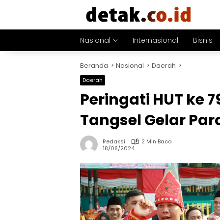
Langsung
ke
konten
Nasional
Internasional
Bisnis
Beranda
Nasional
Daerah
Daerah
Peringati HUT ke 
Tangsel Gelar Pa
Redaksi
2 Min Baca
18/08/2024