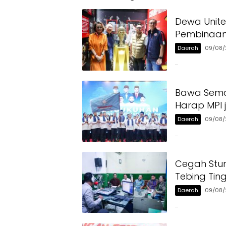
Dewa Unit
Pembinaan
Daerah
09/08/
…
Bawa Seman
Harap MPI 
Daerah
09/08/
…
Cegah Stun
Tebing Tin
Daerah
09/08/
…