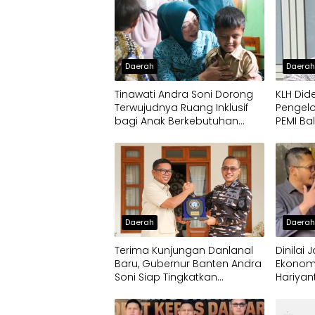
Daerah
Daera
Tinawati Andra Soni Dorong
KLH Did
Terwujudnya Ruang Inklusif
Pengelo
bagi Anak Berkebutuhan
PEMI Ba
Khusus
Daerah
Daera
Terima Kunjungan Danlanal
Dinilai
Baru, Gubernur Banten Andra
Ekonom
Soni Siap Tingkatkan
Hariyan
Kolaborasi
Pengem
Jamur C