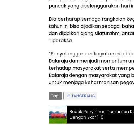
puncak yang diselenggarakan hari ini
Dia berharap semoga rangkaian keg
tahun ini bisa dijadikan sebagai bah
dan dijadikan ajang silaturahmi an
Tigaraksa.
“Penyelenggaraan kegiatan ini adal
Balaraja dan menjadi momentum un
terhadap masyarakat serta mempere
Balaraja dengan masyarakat yang be
untuk menjaga keharmonisan pegaw
Tag:
TANGERANG
Babak Penyisihan Turnamen Kor
Dengan Skor 1-0