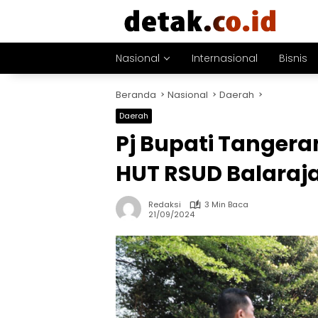
Langsung
ke
konten
Nasional
Internasional
Bisnis
Beranda
Nasional
Daerah
Daerah
Pj Bupati Tangera
HUT RSUD Balaraj
Redaksi
3 Min Baca
21/09/2024