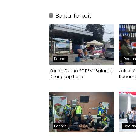
Berita Terkait
Daerah
Daera
Korlap Demo PT PEMI Balaraja
Jaksa S
Ditangkap Polisi
Kecamat
Daerah
Daera