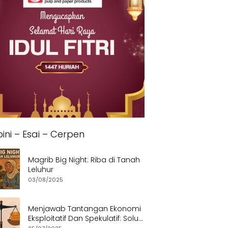
ini – Esai – Cerpen
Magrib Big Night: Riba di Tanah
Leluhur
03/08/2025
Menjawab Tantangan Ekonomi
Eksploitatif Dan Spekulatif: Solusi
Etis dan Berkeadilan