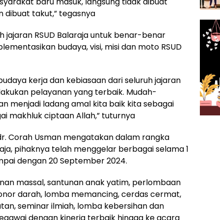
yarakat baru masuk, langsung tidak dibuat
 dibuat takut,” tegasnya
h jajaran RSUD Balaraja untuk benar-benar
mentasikan budaya, visi, misi dan moto RSUD
budaya kerja dan kebiasaan dari seluruh jajaran
elakukan pelayanan yang terbaik. Mudah-
n menjadi ladang amal kita baik kita sebagai
 makhluk ciptaan Allah,” tuturnya
a, dr. Corah Usman mengatakan dalam rangka
ja, pihaknya telah menggelar berbagai selama 1
sampai dengan 20 September 2024.
itanan massal, santunan anak yatim, perlombaan
 donor darah, lomba memancing, cerdas cermat,
tan, seminar ilmiah, lomba kebersihan dan
egawai dengan kinerja terbaik hingga ke acara