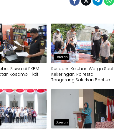
h
Daerah
ebut Siswa di PKBM
Respons Keluhan Warga Soal
an Kosambi Fiktif
Kekeringan, Polresta
Tangerang Salurkan Bantuan
Air Bersih ke Panongan
h
Daerah