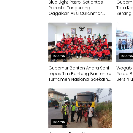
Blue Light Patrol Satlantas
Gubernu
Polresta Tangerang
Tata Ka
Gagalkan Aksi Curanmor,
Serang 
Dua Pria Diamankan
Daerah
Daera
Gubernur Banten Andra Soni
Wagub D
Lepas Tim Banteng Banten ke
Polda B
Turnamen Nasional Soekarno
Bersih 
Cup
Terdam
Daerah