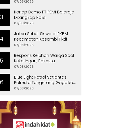
Penyandang Disabilitas
07/08/2026
Korlap Demo PT PEMI Balaraja
3
Ditangkap Polisi
07/08/2026
Jaksa Sebut Siswa di PKBM
4
Kecamatan Kosambi Fiktif
07/08/2026
Respons Keluhan Warga Soal
5
Kekeringan, Polresta
Tangerang Salurkan Bantuan
07/08/2026
Air Bersih ke Panongan
Blue Light Patrol Satlantas
6
Polresta Tangerang Gagalkan
Aksi Curanmor, Dua Pria
07/08/2026
Diamankan