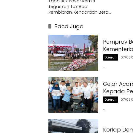
Kapolsek Pasar Kemis
Tegaskan Tak Ada
Pembiaran, Kendaraan Berat
di Bahu Jalan Langsung
Ditertibkan
Baca Juga
Pemprov Ba
Kementeri
Daerah
07/08/
…
Gelar Acar
Kepada Pen
Daerah
07/08/
…
Korlap Dem