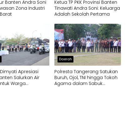
r Banten Andra Soni
Ketua TP PKK Provinsi Banten
wasan Zona Industri
Tinawati Andra Soni: Keluarga
Barat
Adalah Sekolah Pertama
h
Daerah
imyati Apresiasi
Polresta Tangerang Satukan
anten Salurkan Air
Buruh, Ojol, TNI hingga Tokoh
untuk Warga
Agama dalam Sabuk
pak Kekeringan
Kamtibmas