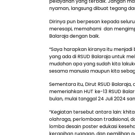
pelayanan yang terbaik. Jangan mas
nyaman, langsung dibuat tegang dan
Dirinya pun berpesan kepada seluru
meresapi, memahami dan mengimple
Balaraja dengan baik.
“Saya harapkan kiranya itu menjadi 
yang ada di RSUD Balaraja untuk m
mudahan apa yang sudah kita lakuka
sesama manusia maupun kita sebagai
Sementara itu, Dirut RSUD Balaraj
memeriahkan HUT ke-13 RSUD Balara
bulan, mulai tanggal 24 Juli 2024 
“Kegiatan tersebut antara lain: kh
olahraga, perlombaan tradisional,
lomba desain poster edukasi keseha
kerapihan ruangan, dan pemilihan p