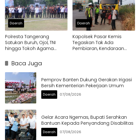
Daerah
Daerah
Polresta Tangerang
Kapolsek Pasar Kemis
Satukan Buruh, Ojol, TNI
Tegaskan Tak Ada
hingga Tokoh Agama
Pembiaran, Kendaraan
dalam Sabuk Kamtibmas
Berat di Bahu Jalan
Langsung Ditertibkan
Baca Juga
Pemprov Banten Dukung Gerakan Irigasi
Bersih Kementerian Pekerjaan Umum
Daerah
07/08/2026
Gelar Acara Ngemas, Bupati Serahkan
Bantuan Kepada Penyandang Disabilitas
Daerah
07/08/2026