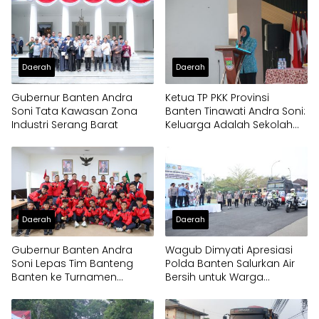
Daerah
Daerah
Gubernur Banten Andra
Ketua TP PKK Provinsi
Soni Tata Kawasan Zona
Banten Tinawati Andra Soni:
Industri Serang Barat
Keluarga Adalah Sekolah
Pertama
Daerah
Daerah
Gubernur Banten Andra
Wagub Dimyati Apresiasi
Soni Lepas Tim Banteng
Polda Banten Salurkan Air
Banten ke Turnamen
Bersih untuk Warga
Nasional Soekarno Cup
Terdampak Kekeringan