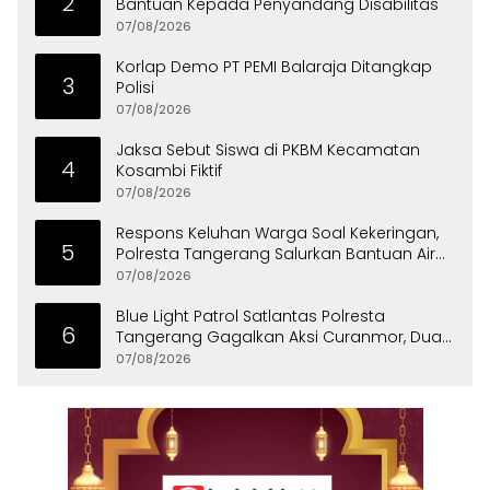
2
Bantuan Kepada Penyandang Disabilitas
07/08/2026
Korlap Demo PT PEMI Balaraja Ditangkap
3
Polisi
07/08/2026
Jaksa Sebut Siswa di PKBM Kecamatan
4
Kosambi Fiktif
07/08/2026
Respons Keluhan Warga Soal Kekeringan,
5
Polresta Tangerang Salurkan Bantuan Air
Bersih ke Panongan
07/08/2026
Blue Light Patrol Satlantas Polresta
6
Tangerang Gagalkan Aksi Curanmor, Dua
Pria Diamankan
07/08/2026