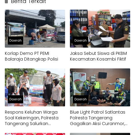
Berita Terkait
Daerah
Daerah
Korlap Demo PT PEMI
Jaksa Sebut Siswa di PKBM
Balaraja Ditangkap Polisi
Kecamatan Kosambi Fiktif
Daerah
Daerah
Respons Keluhan Warga
Blue Light Patrol Satlantas
Soal Kekeringan, Polresta
Polresta Tangerang
Tangerang Salurkan
Gagalkan Aksi Curanmor,
Bantuan Air Bersih ke
Dua Pria Diamankan
Panongan