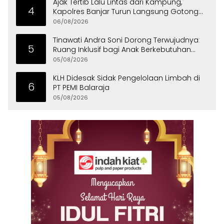
Ajak Tertib Lalu Lintas dari Kampung,
4
Kapolres Banjar Turun Langsung Gotong
Royong Bersama Warga
06/08/2026
Tinawati Andra Soni Dorong Terwujudnya
5
Ruang Inklusif bagi Anak Berkebutuhan
Khusus
05/08/2026
KLH Didesak Sidak Pengelolaan Limbah di
6
PT PEMI Balaraja
05/08/2026