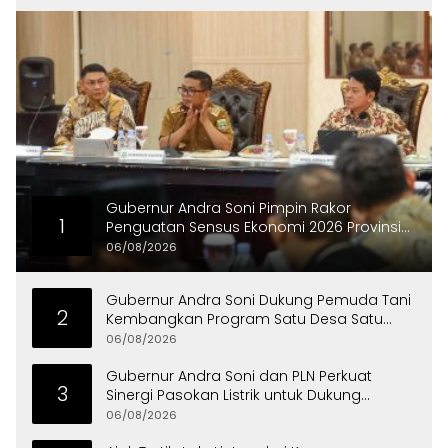
Gubernur Andra Soni Pimpin Rakor
1
Penguatan Sensus Ekonomi 2026 Provinsi
Banten
06/08/2026
Gubernur Andra Soni Dukung Pemuda Tani
2
Kembangkan Program Satu Desa Satu
Hektare Jagung
06/08/2026
Gubernur Andra Soni dan PLN Perkuat
3
Sinergi Pasokan Listrik untuk Dukung
Investasi
06/08/2026