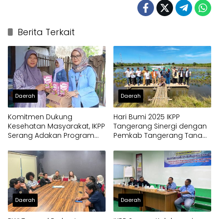
Berita Terkait
Daerah
Daerah
Komitmen Dukung
Hari Bumi 2025 IKPP
Kesehatan Masyarakat, IKPP
Tangerang Sinergi dengan
Serang Adakan Program
Pemkab Tangerang Tanam
Posyandu di 8 Titik
Mangrove Jenis Langka
Kecamatan Kragilan
Daerah
Daerah