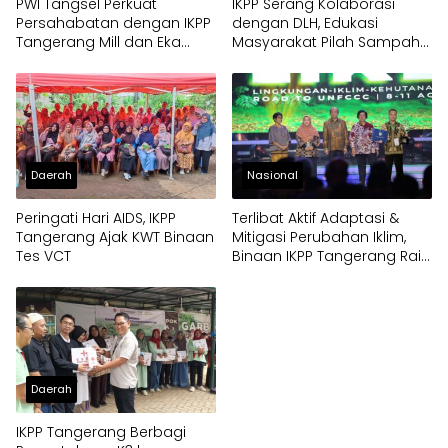
PWI Tangsel Perkuat
IKPP Serang Kolaborasi
Persahabatan dengan IKPP
dengan DLH, Edukasi
Tangerang Mill dan Eka
Masyarakat Pilah Sampah
Hospital
Jadi Rupiah
Daerah
Nasional
Peringati Hari AIDS, IKPP
Terlibat Aktif Adaptasi &
Tangerang Ajak KWT Binaan
Mitigasi Perubahan Iklim,
Tes VCT
Binaan IKPP Tangerang Raih
Trophy ProKlim Utama
Daerah
IKPP Tangerang Berbagi