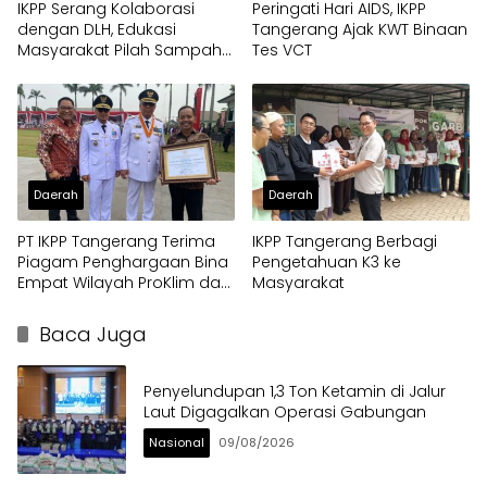
IKPP Serang Kolaborasi
Peringati Hari AIDS, IKPP
dengan DLH, Edukasi
Tangerang Ajak KWT Binaan
Masyarakat Pilah Sampah
Tes VCT
Jadi Rupiah
Daerah
Daerah
PT IKPP Tangerang Terima
IKPP Tangerang Berbagi
Piagam Penghargaan Bina
Pengetahuan K3 ke
Empat Wilayah ProKlim dari
Masyarakat
Pemkot Tangsel
Baca Juga
Penyelundupan 1,3 Ton Ketamin di Jalur
Laut Digagalkan Operasi Gabungan
Nasional
09/08/2026