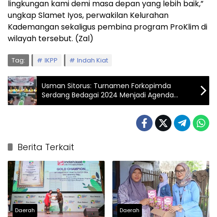
lingkungan kami demi masa depan yang lebih baik,”
ungkap Slamet Iyos, perwakilan Kelurahan
Kademangan sekaligus pembina program ProKlim di
wilayah tersebut. (Zal)
Tag:
IKPP
Indah Kiat
Usman Sitorus: Turnamen Forkopimda
Serdang Bedagai 2024 Menjadi Agenda
Tahunan Guna Mencari Bibit Pesepak Bola
Berbakat
Berita Terkait
Daerah
Daerah