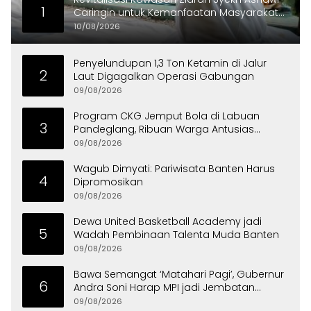
1
Caringin untuk Kemanfaatan Masyarakat
dan Menjaga Nilai Sejarah
10/08/2026
Penyelundupan 1,3 Ton Ketamin di Jalur
2
Laut Digagalkan Operasi Gabungan
09/08/2026
Program CKG Jemput Bola di Labuan
3
Pandeglang, Ribuan Warga Antusias
Periksa Kesehatan
09/08/2026
Wagub Dimyati: Pariwisata Banten Harus
4
Dipromosikan
09/08/2026
Dewa United Basketball Academy jadi
5
Wadah Pembinaan Talenta Muda Banten
09/08/2026
Bawa Semangat ‘Matahari Pagi’, Gubernur
6
Andra Soni Harap MPI jadi Jembatan
Aspirasi Warga Banten
09/08/2026