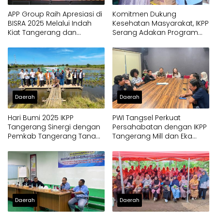
APP Group Raih Apresiasi di
Komitmen Dukung
BISRA 2025 Melalui Indah
Kesehatan Masyarakat, IKPP
Kiat Tangerang dan
Serang Adakan Program
Perawang Mill
Posyandu di 8 Titik
Kecamatan Kragilan
Daerah
Daerah
Hari Bumi 2025 IKPP
PWI Tangsel Perkuat
Tangerang Sinergi dengan
Persahabatan dengan IKPP
Pemkab Tangerang Tanam
Tangerang Mill dan Eka
Mangrove Jenis Langka
Hospital
Daerah
Daerah