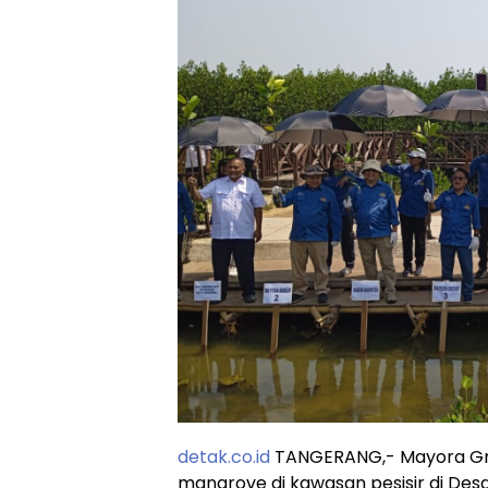
detak.co.id
TANGERANG,- Mayora Gr
mangrove di kawasan pesisir di De