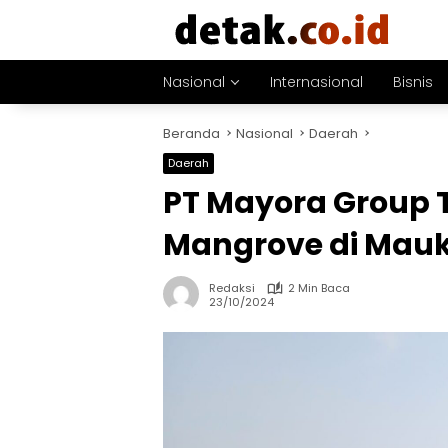
Langsung
ke
konten
Nasional
Internasional
Bisnis
Beranda
Nasional
Daerah
Daerah
PT Mayora Group 
Mangrove di Mau
Redaksi
2 Min Baca
23/10/2024