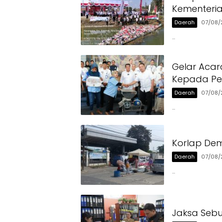
Kementeri
Daerah
07/08/
…
Gelar Acar
Kepada Pen
Daerah
07/08/
…
Korlap Dem
Daerah
07/08/
…
Jaksa Sebu