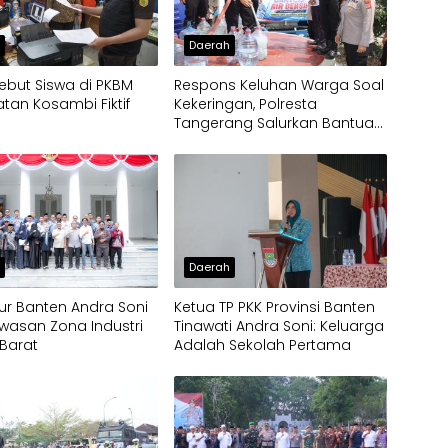
h
Daerah
ebut Siswa di PKBM
Respons Keluhan Warga Soal
an Kosambi Fiktif
Kekeringan, Polresta
Tangerang Salurkan Bantuan
Air Bersih ke Panongan
h
Daerah
r Banten Andra Soni
Ketua TP PKK Provinsi Banten
wasan Zona Industri
Tinawati Andra Soni: Keluarga
Barat
Adalah Sekolah Pertama