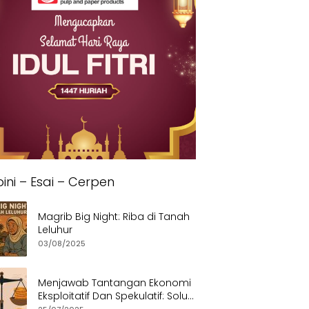
ini – Esai – Cerpen
Magrib Big Night: Riba di Tanah
Leluhur
03/08/2025
Menjawab Tantangan Ekonomi
Eksploitatif Dan Spekulatif: Solusi
Etis dan Berkeadilan