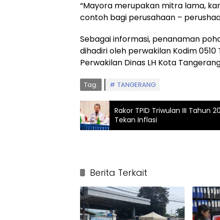
“Mayora merupakan mitra lama, kam
contoh bagi perusahaan – perushaa
Sebagai informasi, penanaman poho
dihadiri oleh perwakilan Kodim 0510
Perwakilan Dinas LH Kota Tangerang
Tag:
TANGERANG
Rakor TPID Triwulan III Tahun 
Tekan Inflasi
Berita Terkait