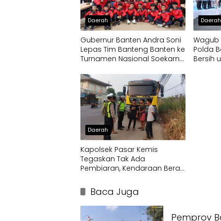
Daerah
Daera
Gubernur Banten Andra Soni
Wagub D
Lepas Tim Banteng Banten ke
Polda B
Turnamen Nasional Soekarno
Bersih 
Cup
Terdam
Daerah
Kapolsek Pasar Kemis
Tegaskan Tak Ada
Pembiaran, Kendaraan Berat
di Bahu Jalan Langsung
Ditertibkan
Baca Juga
Pemprov Ba