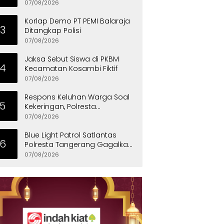
Penyandang Disabilitas
07/08/2026
Korlap Demo PT PEMI Balaraja
3
Ditangkap Polisi
07/08/2026
Jaksa Sebut Siswa di PKBM
4
Kecamatan Kosambi Fiktif
07/08/2026
Respons Keluhan Warga Soal
5
Kekeringan, Polresta
Tangerang Salurkan Bantuan
07/08/2026
Air Bersih ke Panongan
Blue Light Patrol Satlantas
6
Polresta Tangerang Gagalkan
Aksi Curanmor, Dua Pria
07/08/2026
Diamankan