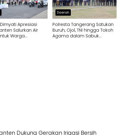
h
Daerah
imyati Apresiasi
Polresta Tangerang Satukan
anten Salurkan Air
Buruh, Ojol, TNI hingga Tokoh
untuk Warga
Agama dalam Sabuk
pak Kekeringan
Kamtibmas
nten Dukung Gerakan Irigasi Bersih