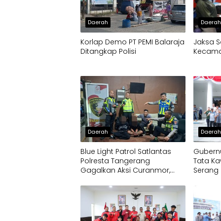
Daerah
Daera
Korlap Demo PT PEMI Balaraja
Jaksa S
Ditangkap Polisi
Kecamat
Daerah
Daera
Blue Light Patrol Satlantas
Gubernu
Polresta Tangerang
Tata Ka
Gagalkan Aksi Curanmor,
Serang 
Dua Pria Diamankan