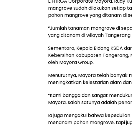
DH IRGA Corporate Mayora, Rudy 
mangrove sudah dilakukan setiap t
pohon mangrove yang ditanam di sej
“Jumlah tanaman mangrove di sepanj
yang ditanam di wilayah Tangerang 
Sementara, Kepala Bidang KSDA da
Kebersihan Kabupaten Tangerang, M.
oleh Mayora Group.
Menurutnya, Mayora telah banyak
meningkatkan kelestarian alam dan
“Kami bangga dan sangat mendukung
Mayora, salah satunya adalah pena
Ia juga mengakui bahwa kepedulian
menanam pohon mangrove, tapi jug