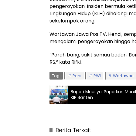
pengeroyokan. Insiden bermula ket
Lingkungan Hidup (KLH) dihalangi ma
sekelompok orang.
Wartawan Jawa Pos TV, Hendi, sempa
mengalami pengeroyokan hingga haru
“Parah bang, sakit semua badan. Bon
RS,” kata Rifki.
Tag:
Pers
PWI
Wartawan
Bupati Maesyal Paparkan Monito
KIP Banten
Berita Terkait