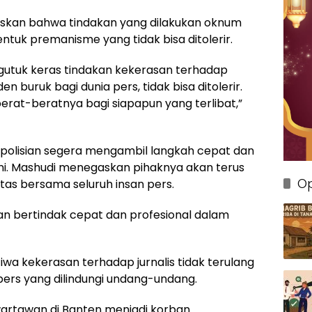
askan bahwa tindakan yang dilakukan oknum
uk premanisme yang tidak bisa ditolerir.
utuk keras tindakan kekerasan terhadap
n buruk bagi dunia pers, tidak bisa ditolerir.
erat-beratnya bagi siapapun yang terlibat,”
polisian segera mengambil langkah cepat dan
ni. Mashudi menegaskan pihaknya akan terus
Op
as bersama seluruh insan pers.
an bertindak cepat dan profesional dalam
wa kekerasan terhadap jurnalis tidak terulang
ers yang dilindungi undang-undang.
wartawan di Banten menjadi korban