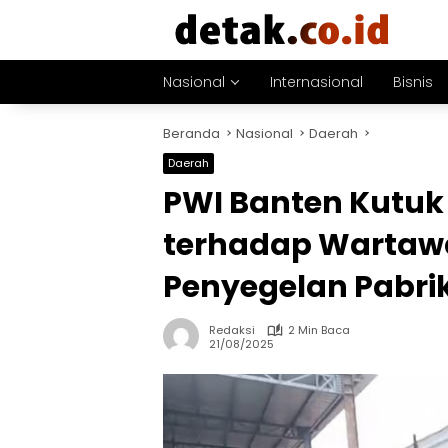
Langsung
ke
konten
Nasional
Internasional
Bisnis
Beranda
Nasional
Daerah
Daerah
PWI Banten Kutuk
terhadap Wartawa
Penyegelan Pabri
Redaksi
2 Min Baca
21/08/2025