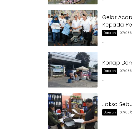
Gelar Acar
Kepada Pen
Daerah
07/08/
…
Korlap Dem
Daerah
07/08/
…
Jaksa Sebu
Daerah
07/08/
…