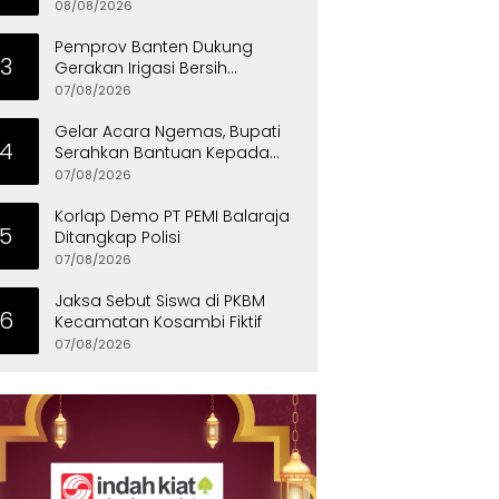
Masyarakat Teladani Sifat Nabi
08/08/2026
Muhammad
Pemprov Banten Dukung
3
Gerakan Irigasi Bersih
Kementerian Pekerjaan Umum
07/08/2026
Gelar Acara Ngemas, Bupati
4
Serahkan Bantuan Kepada
Penyandang Disabilitas
07/08/2026
Korlap Demo PT PEMI Balaraja
5
Ditangkap Polisi
07/08/2026
Jaksa Sebut Siswa di PKBM
6
Kecamatan Kosambi Fiktif
07/08/2026