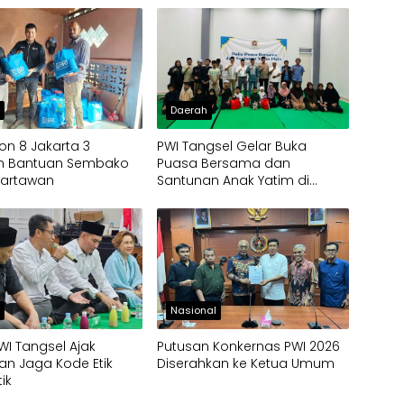
h
Daerah
ion 8 Jakarta 3
PWI Tangsel Gelar Buka
an Bantuan Sembako
Puasa Bersama dan
Wartawan
Santunan Anak Yatim di
Gedung Layanan Informasi
h
Nasional
WI Tangsel Ajak
Putusan Konkernas PWI 2026
n Jaga Kode Etik
Diserahkan ke Ketua Umum
tik