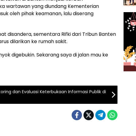
ika wartawan yang diundang Kementerian
suk oleh pihak keamanan, lalu diserang
t disandera, sementara Rifki dari Tribun Banten
s dilarikan ke rumah sakit.
yok digebukin. Sekarang saya di jalan mau ke
ring dan Evaluasi Keterbukaan Informasi Publik di