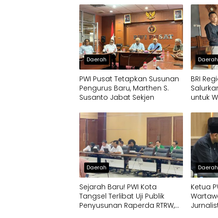
Daerah
Daera
PWI Pusat Tetapkan Susunan
BRI Reg
Pengurus Baru, Marthen S.
Salurk
Susanto Jabat Sekjen
untuk 
Daerah
Daera
Sejarah Baru! PWI Kota
Ketua P
Tangsel Terlibat Uji Publik
Wartawa
Penyusunan Raperda RTRW,
Jurnalis
Soroti Kali Mati