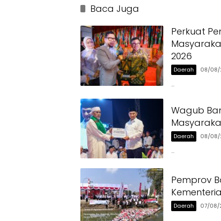
Baca Juga
Perkuat Pe
Masyarakat
2026
Daerah
08/08/
…
Wagub Ban
Masyaraka
Daerah
08/08/
…
Pemprov Ba
Kementeri
Daerah
07/08/
…