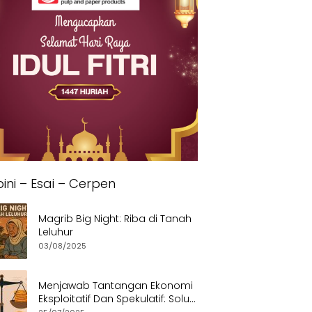
ini – Esai – Cerpen
Magrib Big Night: Riba di Tanah
Leluhur
03/08/2025
Menjawab Tantangan Ekonomi
Eksploitatif Dan Spekulatif: Solusi
Etis dan Berkeadilan