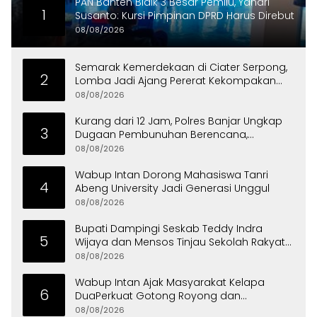
PAN Banten Bidik 3 Besar Pemilu, Yandri
1
Susanto: Kursi Pimpinan DPRD Harus Direbut
08/08/2026
Semarak Kemerdekaan di Ciater Serpong,
2
Lomba Jadi Ajang Pererat Kekompakan
Warga
08/08/2026
Kurang dari 12 Jam, Polres Banjar Ungkap
3
Dugaan Pembunuhan Berencana,
Tersangka Diciduk di Bandung
08/08/2026
Wabup Intan Dorong Mahasiswa Tanri
4
Abeng University Jadi Generasi Unggul
08/08/2026
Bupati Dampingi Seskab Teddy Indra
5
Wijaya dan Mensos Tinjau Sekolah Rakyat
di Curug
08/08/2026
Wabup Intan Ajak Masyarakat Kelapa
6
DuaPerkuat Gotong Royong dan
Persatuan
08/08/2026