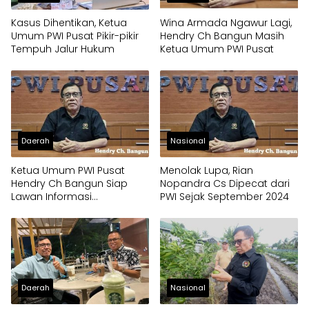
Kasus Dihentikan, Ketua
Wina Armada Ngawur Lagi,
Umum PWI Pusat Pikir-pikir
Hendry Ch Bangun Masih
Tempuh Jalur Hukum
Ketua Umum PWI Pusat
Daerah
Nasional
Ketua Umum PWI Pusat
Menolak Lupa, Rian
Hendry Ch Bangun Siap
Nopandra Cs Dipecat dari
Lawan Informasi
PWI Sejak September 2024
Menyesatkan di Sidang
Dewan Pers
Daerah
Nasional