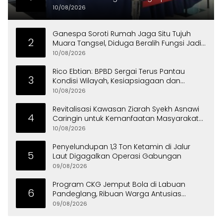
10/08/2026
Ganespa Soroti Rumah Jaga Situ Tujuh
2
Muara Tangsel, Diduga Beralih Fungsi Jadi
Tempat Usaha
10/08/2026
Rico Ebtian: BPBD Sergai Terus Pantau
3
Kondisi Wilayah, Kesiapsiagaan dan
Respons Cepat Jadi Prioritas
10/08/2026
Revitalisasi Kawasan Ziarah Syekh Asnawi
4
Caringin untuk Kemanfaatan Masyarakat
dan Menjaga Nilai Sejarah
10/08/2026
Penyelundupan 1,3 Ton Ketamin di Jalur
5
Laut Digagalkan Operasi Gabungan
09/08/2026
Program CKG Jemput Bola di Labuan
6
Pandeglang, Ribuan Warga Antusias
Periksa Kesehatan
09/08/2026