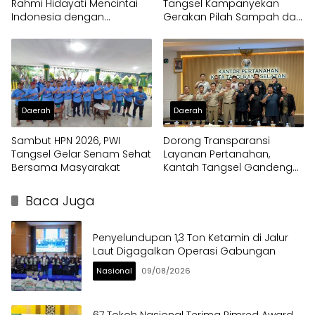
Rahmi Hidayati Mencintai
Tangsel Kampanyekan
Indonesia dengan
Gerakan Pilah Sampah dari
Berkebaya
Rumah
Daerah
Daerah
Sambut HPN 2026, PWI
Dorong Transparansi
Tangsel Gelar Senam Sehat
Layanan Pertanahan,
Bersama Masyarakat
Kantah Tangsel Gandeng
PWI Tangsel
Baca Juga
Penyelundupan 1,3 Ton Ketamin di Jalur
Laut Digagalkan Operasi Gabungan
Nasional
09/08/2026