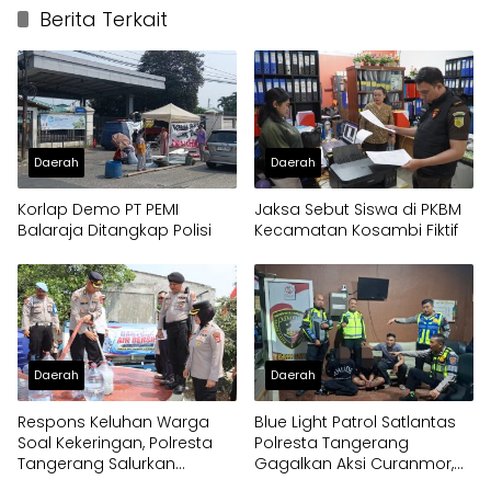
Berita Terkait
Daerah
Daerah
Korlap Demo PT PEMI
Jaksa Sebut Siswa di PKBM
Balaraja Ditangkap Polisi
Kecamatan Kosambi Fiktif
Daerah
Daerah
Respons Keluhan Warga
Blue Light Patrol Satlantas
Soal Kekeringan, Polresta
Polresta Tangerang
Tangerang Salurkan
Gagalkan Aksi Curanmor,
Bantuan Air Bersih ke
Dua Pria Diamankan