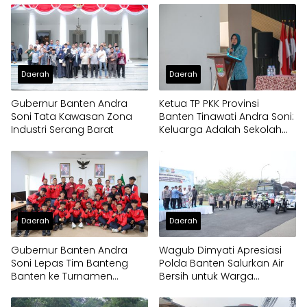
Panongan
Daerah
Daerah
Gubernur Banten Andra
Ketua TP PKK Provinsi
Soni Tata Kawasan Zona
Banten Tinawati Andra Soni:
Industri Serang Barat
Keluarga Adalah Sekolah
Pertama
Daerah
Daerah
Gubernur Banten Andra
Wagub Dimyati Apresiasi
Soni Lepas Tim Banteng
Polda Banten Salurkan Air
Banten ke Turnamen
Bersih untuk Warga
Nasional Soekarno Cup
Terdampak Kekeringan