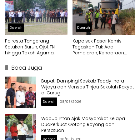
Daerah
Daerah
Polresta Tangerang
Kapolsek Pasar Kemis
Satukan Buruh, Ojol, TNI
Tegaskan Tak Ada
hingga Tokoh Agama
Pembiaran, Kendaraan
dalam Sabuk Kamtibmas
Berat di Bahu Jalan
Langsung Ditertibkan
Baca Juga
Bupati Dampingi Seskab Teddy Indra
Wijaya dan Mensos Tinjau Sekolah Rakyat
di Curug
Daerah
08/08/2026
Wabup Intan Ajak Masyarakat Kelapa
DuaPerkuat Gotong Royong dan
Persatuan
Daerah
08/08/2026