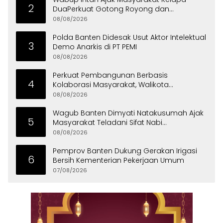
2
DuaPerkuat Gotong Royong dan
Persatuan
08/08/2026
Polda Banten Didesak Usut Aktor Intelektual
3
Demo Anarkis di PT PEMI
08/08/2026
Perkuat Pembangunan Berbasis
4
Kolaborasi Masyarakat, Walikota
Tangerang Raih LPM Award 2026
08/08/2026
Wagub Banten Dimyati Natakusumah Ajak
5
Masyarakat Teladani Sifat Nabi
Muhammad
08/08/2026
Pemprov Banten Dukung Gerakan Irigasi
6
Bersih Kementerian Pekerjaan Umum
07/08/2026