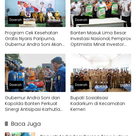
Daerah
Daerah
Program Cek Kesehatan
Banten Masuk Lima Besar
Gratis Nyaris Paripurna,
Investasi Nasional, Pemprov
Gubernur Andra Soni Akan
Optimistis Minat Investor
Perluas Layanan
Terus Tumbuh
Daerah
Daerah
Gubernur Andra Soni dan
Bupati Sosialisasi
Kapolda Banten Perkuat
Kadarkum di Kecamatan
Sinergi Antisipasi Karhutla
Kemeri
dan Kekeringan
Baca Juga