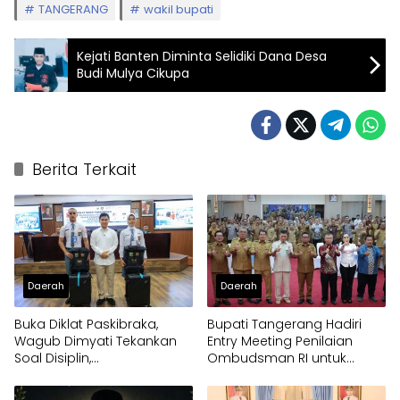
TANGERANG
wakil bupati
Kejati Banten Diminta Selidiki Dana Desa
Budi Mulya Cikupa
Berita Terkait
Daerah
Daerah
Buka Diklat Paskibraka,
Bupati Tangerang Hadiri
Wagub Dimyati Tekankan
Entry Meeting Penilaian
Soal Disiplin,
Ombudsman RI untuk
Kepemimpinan, dan
Tingkatkan Kualitas
Prestasi Akademik
Pelayanan Publik