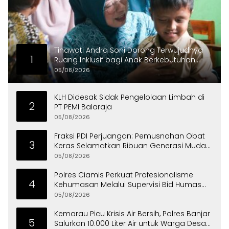
Tinawati Andra Soni Dorong Terwujudnya
1
Ruang Inklusif bagi Anak Berkebutuhan
Khusus
05/08/2026
KLH Didesak Sidak Pengelolaan Limbah di
2
PT PEMI Balaraja
05/08/2026
Fraksi PDI Perjuangan: Pemusnahan Obat
3
Keras Selamatkan Ribuan Generasi Muda
Tangsel
05/08/2026
Polres Ciamis Perkuat Profesionalisme
4
Kehumasan Melalui Supervisi Bid Humas
Polda Jabar
05/08/2026
Kemarau Picu Krisis Air Bersih, Polres Banjar
5
Salurkan 10.000 Liter Air untuk Warga Desa