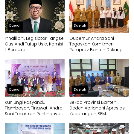
Daerah
Daerah
Innalillahi, Legislator Tangsel
Gubernur Andra Soni
Gus Andi Tutup Usia, Komisi
Tegaskan Komitmen
ll Berduka
Pemprov Banten Dukung
Program Makan Bergizi
Gratis
Daerah
Daerah
Kunjungi Posyandu
Sekda Provinsi Banten
Flamboyan, Tinawati Andra
Deden Apriandhi Apresiasi
Soni Tekankan Pentingnya
Kedatangan BEM
Solidaritas
Nusantara