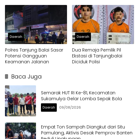
Kejaksaan
Pembangunan Dapur
Program MBG
Daerah
Daerah
Polres Tanjung Balai Sasar
Dua Remaja Pemilik Pil
Potensi Gangguan
Ekstasi di Tanjungbalai
Keamanan Jalanan
Diciduk Polisi
Baca Juga
Semarak HUT RI Ke-81, Kecamatan
Sukamulya Gelar Lomba Sepak Bola
Daerah
09/08/2026
Empat Ton Sampah Diangkut dari Situ
Pamulang, Aktivis Desak Pemprov Banten
Peduli Lingkungan