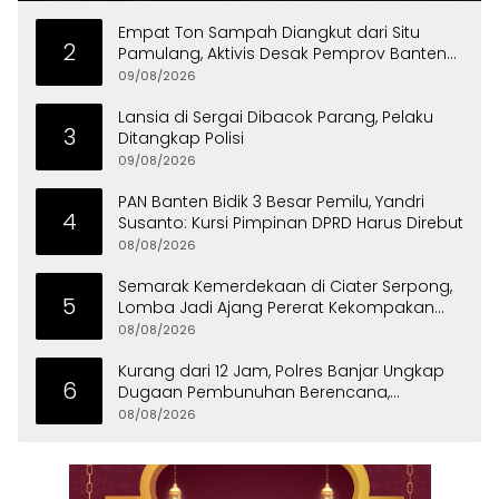
Empat Ton Sampah Diangkut dari Situ
2
Pamulang, Aktivis Desak Pemprov Banten
Peduli Lingkungan
09/08/2026
Lansia di Sergai Dibacok Parang, Pelaku
3
Ditangkap Polisi
09/08/2026
PAN Banten Bidik 3 Besar Pemilu, Yandri
4
Susanto: Kursi Pimpinan DPRD Harus Direbut
08/08/2026
Semarak Kemerdekaan di Ciater Serpong,
5
Lomba Jadi Ajang Pererat Kekompakan
Warga
08/08/2026
Kurang dari 12 Jam, Polres Banjar Ungkap
6
Dugaan Pembunuhan Berencana,
Tersangka Diciduk di Bandung
08/08/2026