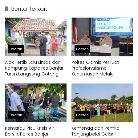
Berita Terkait
Daerah
Daerah
Ajak Tertib Lalu Lintas dari
Polres Ciamis Perkuat
Kampung, Kapolres Banjar
Profesionalisme
Turun Langsung Gotong
Kehumasan Melalui
Royong Bersama Warga
Supervisi Bid Humas Polda
Jabar
Daerah
Daerah
Kemarau Picu Krisis Air
Kemenag dan Pemko
Bersih, Polres Banjar
Tanjungbalai Gelar