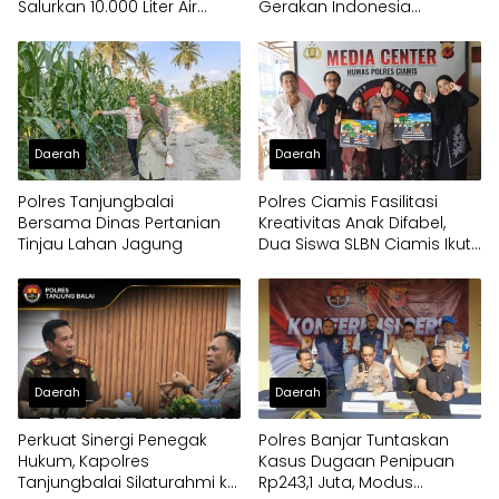
Salurkan 10.000 Liter Air
Gerakan Indonesia
untuk Warga Desa
Berkiblat 2026
Binangun
Daerah
Daerah
Polres Tanjungbalai
Polres Ciamis Fasilitasi
Bersama Dinas Pertanian
Kreativitas Anak Difabel,
Tinjau Lahan Jagung
Dua Siswa SLBN Ciamis Ikuti
Lomba Melukis Tingkat
Mabes Polri
Daerah
Daerah
Perkuat Sinergi Penegak
Polres Banjar Tuntaskan
Hukum, Kapolres
Kasus Dugaan Penipuan
Tanjungbalai Silaturahmi ke
Rp243,1 Juta, Modus