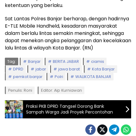
ketentuan yang berlaku.
Sat Lantas Polres Banjar berharap, dengan hadirnya
E-TLE Mobile Handheld, kesadaran masyarakat
dalam berlalu lintas semakin meningkat, sehingga
dapat menekan angka pelanggaran dan kecelakaan
lalu lintas di wilayah Kota Banjar. (RN)
Tag:
Banjar
BERITA JABAR
ciamis
DPRD
jabar
jawa barat
Kota Banjar
pemkot banjar
Polri
WALIKOTA BANJAR
Penulis: Roni
Editor: Aip Kurniawan
Fraksi PKB DPRD Tangsel Dorong Bank
Sampah Warga Jadi Proyek Percontohan