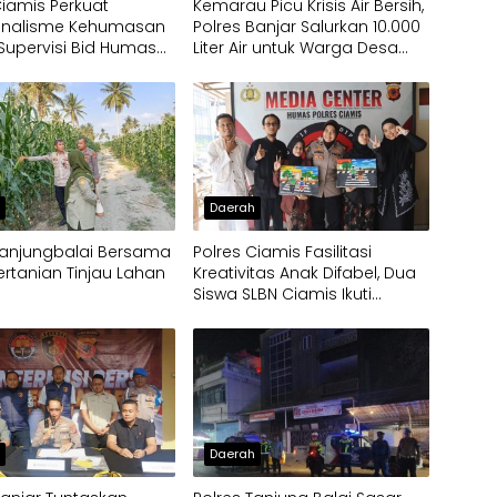
Ciamis Perkuat
Kemarau Picu Krisis Air Bersih,
ionalisme Kehumasan
Polres Banjar Salurkan 10.000
 Supervisi Bid Humas
Liter Air untuk Warga Desa
abar
Binangun
h
Daerah
Tanjungbalai Bersama
Polres Ciamis Fasilitasi
ertanian Tinjau Lahan
Kreativitas Anak Difabel, Dua
Siswa SLBN Ciamis Ikuti
Lomba Melukis Tingkat
Mabes Polri
h
Daerah