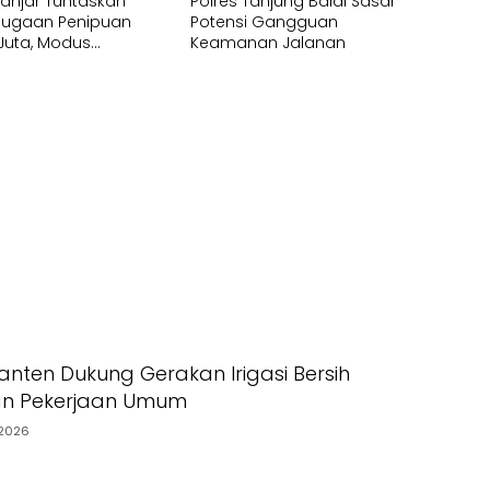
Banjar Tuntaskan
Polres Tanjung Balai Sasar
Dugaan Penipuan
Potensi Gangguan
 Juta, Modus
Keamanan Jalanan
gunan Dapur
m MBG
nten Dukung Gerakan Irigasi Bersih
an Pekerjaan Umum
2026