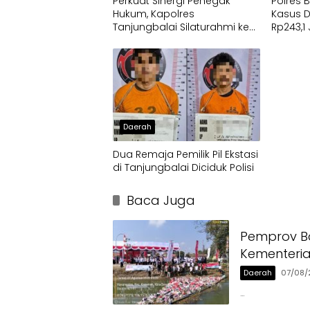
Perkuat Sinergi Penegak
Polres 
Hukum, Kapolres
Kasus 
Tanjungbalai Silaturahmi ke
Rp243,1
Kejaksaan
Pemban
Progra
Daerah
Dua Remaja Pemilik Pil Ekstasi
di Tanjungbalai Diciduk Polisi
Baca Juga
Pemprov Ba
Kementeri
Daerah
07/08/
…