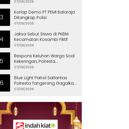
Penyandang Disabilitas
07/08/2026
Korlap Demo PT PEMI Balaraja
3
Ditangkap Polisi
07/08/2026
Jaksa Sebut Siswa di PKBM
4
Kecamatan Kosambi Fiktif
07/08/2026
Respons Keluhan Warga Soal
5
Kekeringan, Polresta
Tangerang Salurkan Bantuan
07/08/2026
Air Bersih ke Panongan
Blue Light Patrol Satlantas
6
Polresta Tangerang Gagalkan
Aksi Curanmor, Dua Pria
07/08/2026
Diamankan