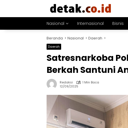
Langsung
ke
konten
Nasional
Internasional
Bisnis
Beranda
Nasional
Daerah
Daerah
Satresnarkoba Pol
Berkah Santuni An
Redaksi
1 Min Baca
12/09/2025