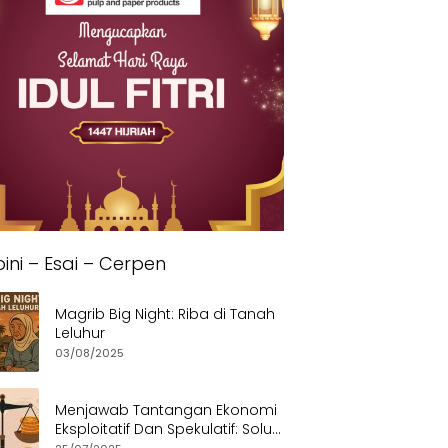
ini – Esai – Cerpen
Magrib Big Night: Riba di Tanah
Leluhur
03/08/2025
Menjawab Tantangan Ekonomi
Eksploitatif Dan Spekulatif: Solusi
Etis dan Berkeadilan