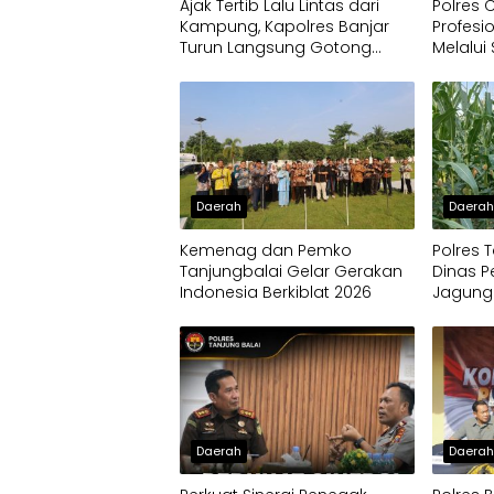
Ajak Tertib Lalu Lintas dari
Polres 
Kampung, Kapolres Banjar
Profes
Turun Langsung Gotong
Melalui
Royong Bersama Warga
Polda J
Daerah
Daera
Kemenag dan Pemko
Polres 
Tanjungbalai Gelar Gerakan
Dinas P
Indonesia Berkiblat 2026
Jagung
Daerah
Daera