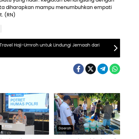
serta diharapkan mampu menumbuhkan empati
t. (RN)
Travel Haji-Umroh untuk Lindungi Jemaah dari
h
Daerah