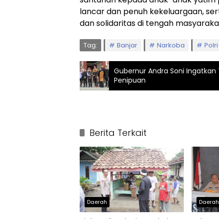
lancar dan penuh kekeluargaan, 
dan solidaritas di tengah masyaraka
Tag:
Banjar
Narkoba
Polri
Gubernur Andra Soni Ingatkan 
Penipuan
Berita Terkait
Daerah
Daera