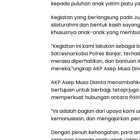
kepada puluhan anak yatim piatu ya
Kegiatan yang berlangsung pada J
silaturahmi dan bentuk kasih sayang 
khususnya anak-anak yang membutu
“Kegiatan ini kami lakukan sebagai 
Satresnarkoba Polres Banjar, terh
merasa diperhatikan, dan bantuan i
mereka,”ungkap AKP Asep Musa Din
AKP Asep Musa Dianta menambahkan 
bertujuan untuk berbagi, tetapi jug
memperkuat hubungan antara Polri
“Ini adalah bagian dari upaya kami u
kemanusiaan, dan mengajarkan pent
Dengan penuh kehangatan, para a
santunan kepada anak-anak yatim p