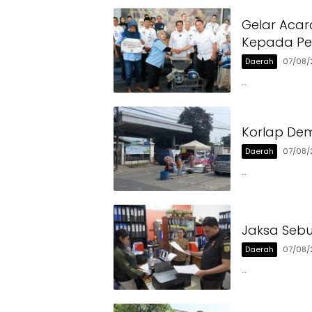
Gelar Acar
Kepada Pen
Daerah
07/08/
…
Korlap Dem
Daerah
07/08/
…
Jaksa Sebu
Daerah
07/08/
…