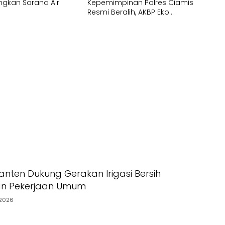
gkan Sarana Air
Kepemimpinan Polres Ciamis
Resmi Beralih, AKBP Eko
Iskandar Siap Lanjutkan
Pengabdian Presisi untuk
Masyarakat
nten Dukung Gerakan Irigasi Bersih
an Pekerjaan Umum
2026