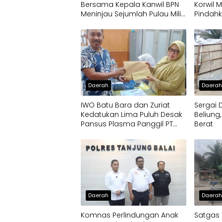
Bersama Kepala Kanwil BPN
Korwil 
Meninjau Sejumlah Pulau Milik
Pindah
Pemko
Daerah
Daera
IWO Batu Bara dan Zuriat
Sergai 
Kedatukan Lima Puluh Desak
Beliung
Pansus Plasma Panggil PT
Berat
Socfindo, Soroti Dugaan
Penyimpangan Penerima
CPCL
Daerah
Daera
Komnas Perlindungan Anak
Satgas