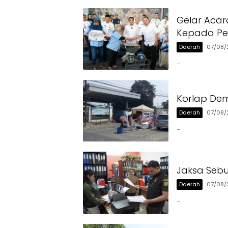
Gelar Acar
Kepada Pen
Daerah
07/08/
…
Korlap Dem
Daerah
07/08/
…
Jaksa Sebu
Daerah
07/08/
…