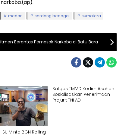
narkoba.(ap).
medan
serdang bedagai
sumatera
mitmen Berantas Pemasok Narkoba di Batu Bara
Satgas TMMD Kodim Asahan
Sosialisasikan Penerimaan
Prajurit TNI AD
h
SU Minta BGN Rolling