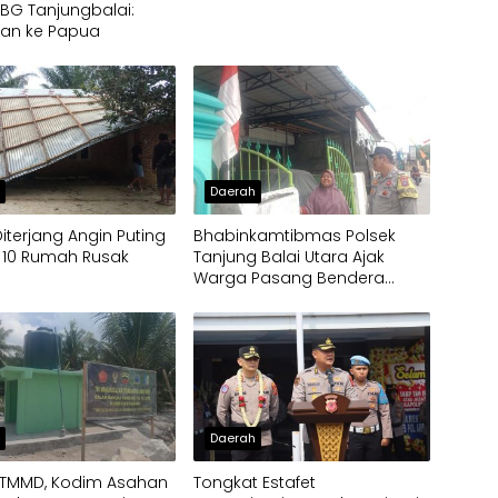
MBG Tanjungbalai:
kan ke Papua
h
Daerah
Diterjang Angin Puting
Bhabinkamtibmas Polsek
, 10 Rumah Rusak
Tanjung Balai Utara Ajak
Warga Pasang Bendera
Merah Putih
h
Daerah
 TMMD, Kodim Asahan
Tongkat Estafet