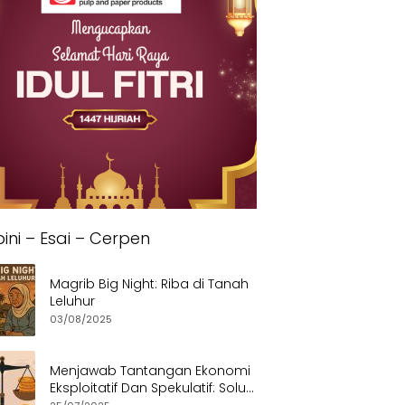
ini – Esai – Cerpen
Magrib Big Night: Riba di Tanah
Leluhur
03/08/2025
Menjawab Tantangan Ekonomi
Eksploitatif Dan Spekulatif: Solusi
Etis dan Berkeadilan