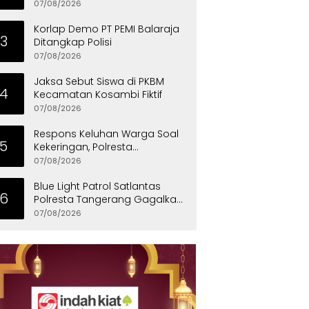
Penyandang Disabilitas
07/08/2026
Korlap Demo PT PEMI Balaraja
3
Ditangkap Polisi
07/08/2026
Jaksa Sebut Siswa di PKBM
4
Kecamatan Kosambi Fiktif
07/08/2026
Respons Keluhan Warga Soal
5
Kekeringan, Polresta
Tangerang Salurkan Bantuan
07/08/2026
Air Bersih ke Panongan
Blue Light Patrol Satlantas
6
Polresta Tangerang Gagalkan
Aksi Curanmor, Dua Pria
07/08/2026
Diamankan