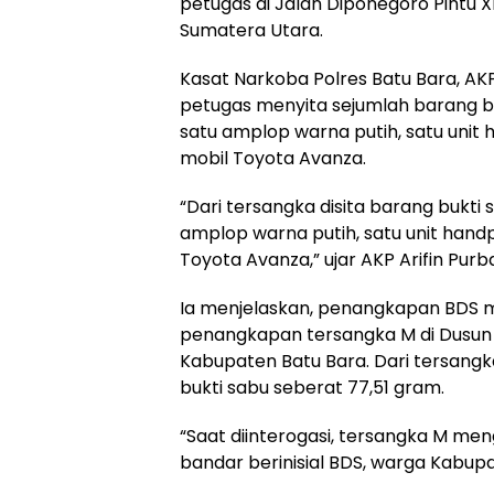
petugas di Jalan Diponegoro Pintu 
Sumatera Utara.
Kasat Narkoba Polres Batu Bara, AK
petugas menyita sejumlah barang b
satu amplop warna putih, satu unit
mobil Toyota Avanza.
“Dari tersangka disita barang bukti
amplop warna putih, satu unit hand
Toyota Avanza,” ujar AKP Arifin Purba
Ia menjelaskan, penangkapan BDS 
penangkapan tersangka M di Dusun II
Kabupaten Batu Bara. Dari tersang
bukti sabu seberat 77,51 gram.
“Saat diinterogasi, tersangka M m
bandar berinisial BDS, warga Kabup