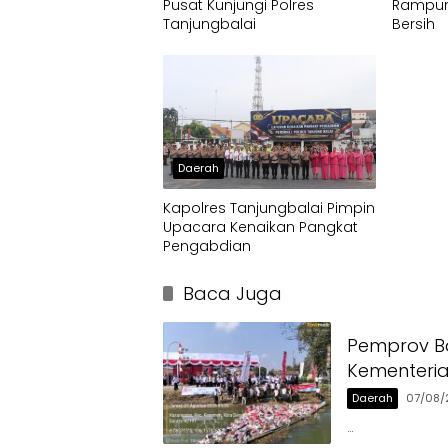
Pusat Kunjungi Polres
Rampun
Tanjungbalai
Bersih
Daerah
Kapolres Tanjungbalai Pimpin
Upacara Kenaikan Pangkat
Pengabdian
Baca Juga
Pemprov Ba
Kementeri
Daerah
07/08/
…