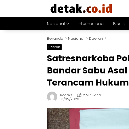
Langsung
ke
konten
Nasional
Internasional
Bisnis
Beranda
Nasional
Daerah
Daerah
Satresnarkoba Pol
Bandar Sabu Asal
Terancam Hukum
Redaksi
2 Min Baca
18/05/2026