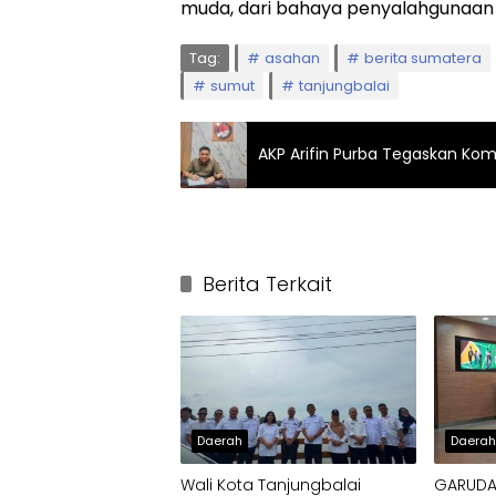
muda, dari bahaya penyalahgunaan 
Tag:
asahan
berita sumatera
sumut
tanjungbalai
AKP Arifin Purba Tegaskan Ko
Berita Terkait
Daerah
Daera
Wali Kota Tanjungbalai
GARUDA-