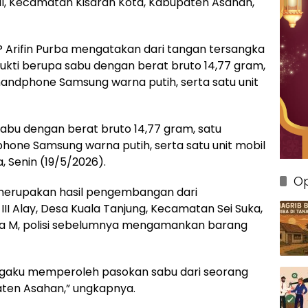
XII, Kecamatan Kisaran Kota, Kabupaten Asahan,
P Arifin Purba mengatakan dari tangan tersangka
ukti berupa sabu dengan berat bruto 14,77 gram,
 handphone Samsung warna putih, serta satu unit
 sabu dengan berat bruto 14,77 gram, satu
phone Samsung warna putih, serta satu unit mobil
, Senin (19/5/2026).
Op
merupakan hasil pengembangan dari
I Alay, Desa Kuala Tanjung, Kecamatan Sei Suka,
ka M, polisi sebelumnya mengamankan barang
engaku memperoleh pasokan sabu dari seorang
aten Asahan,” ungkapnya.