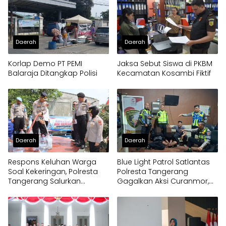
Daerah
Daerah
Korlap Demo PT PEMI
Jaksa Sebut Siswa di PKBM
Balaraja Ditangkap Polisi
Kecamatan Kosambi Fiktif
Daerah
Daerah
Respons Keluhan Warga
Blue Light Patrol Satlantas
Soal Kekeringan, Polresta
Polresta Tangerang
Tangerang Salurkan
Gagalkan Aksi Curanmor,
Bantuan Air Bersih ke
Dua Pria Diamankan
Panongan