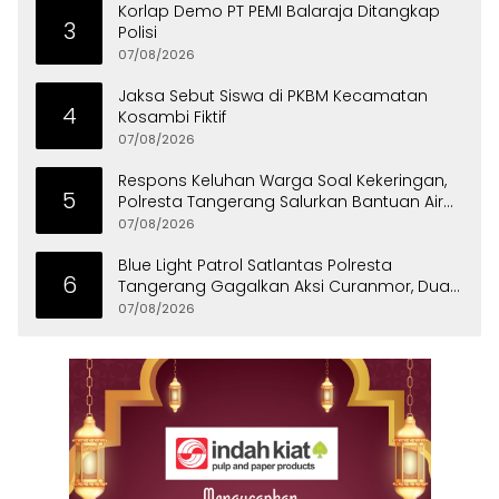
Korlap Demo PT PEMI Balaraja Ditangkap
3
Polisi
07/08/2026
Jaksa Sebut Siswa di PKBM Kecamatan
4
Kosambi Fiktif
07/08/2026
Respons Keluhan Warga Soal Kekeringan,
5
Polresta Tangerang Salurkan Bantuan Air
Bersih ke Panongan
07/08/2026
Blue Light Patrol Satlantas Polresta
6
Tangerang Gagalkan Aksi Curanmor, Dua
Pria Diamankan
07/08/2026