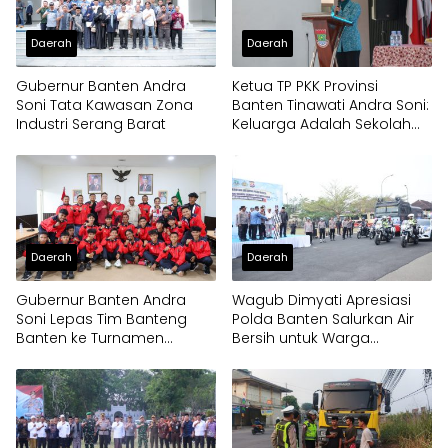
Daerah
Daerah
Gubernur Banten Andra
Ketua TP PKK Provinsi
Soni Tata Kawasan Zona
Banten Tinawati Andra Soni:
Industri Serang Barat
Keluarga Adalah Sekolah
Pertama
Daerah
Daerah
Gubernur Banten Andra
Wagub Dimyati Apresiasi
Soni Lepas Tim Banteng
Polda Banten Salurkan Air
Banten ke Turnamen
Bersih untuk Warga
Nasional Soekarno Cup
Terdampak Kekeringan