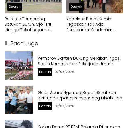
Daerah
Daerah
Polresta Tangerang
Kapolsek Pasar Kemis
Satukan Buruh, Ojol, TNI
Tegaskan Tak Ada
hingga Tokoh Agama
Pembiaran, Kendaraan
dalam Sabuk Kamtibmas
Berat di Bahu Jalan
Langsung Ditertibkan
Baca Juga
Pemprov Banten Dukung Gerakan Irigasi
Bersih Kementerian Pekerjaan Umum
Daerah
07/08/2026
Gelar Acara Ngemas, Bupati Serahkan
Bantuan Kepada Penyandang Disabilitas
Daerah
07/08/2026
Korlap Demo PT PEMI Balaraja Ditangkap