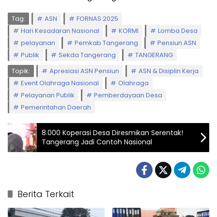
Tag:
ASN
FORNAS 2025
Hari Kesadaran Nasional
KORMI
Lomba Desa
pelayanan
Pemkab Tangerang
Pensiun ASN
Publik
Sekda Tangerang
TANGERANG
Topik:
Apresiasi ASN Pensiun
ASN & Disiplin Kerja
Event Olahraga Nasional
Olahraga
Pelayanan Publik
Pemberdayaan Desa
Pemerintahan Daerah
8.000 Koperasi Desa Diresmikan Serentak!
Tangerang Jadi Contoh Nasional
Berita Terkait