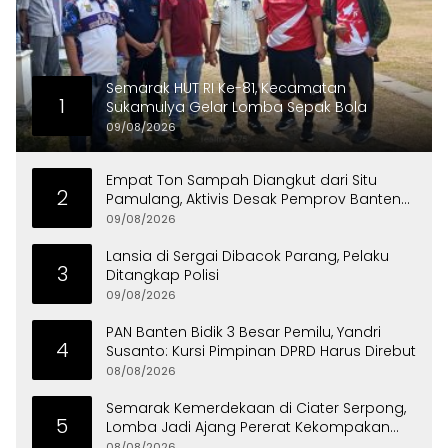
Semarak HUT RI Ke-81, Kecamatan
1
Sukamulya Gelar Lomba Sepak Bola
09/08/2026
Empat Ton Sampah Diangkut dari Situ
2
Pamulang, Aktivis Desak Pemprov Banten
Peduli Lingkungan
09/08/2026
Lansia di Sergai Dibacok Parang, Pelaku
3
Ditangkap Polisi
09/08/2026
PAN Banten Bidik 3 Besar Pemilu, Yandri
4
Susanto: Kursi Pimpinan DPRD Harus Direbut
08/08/2026
Semarak Kemerdekaan di Ciater Serpong,
5
Lomba Jadi Ajang Pererat Kekompakan
Warga
08/08/2026