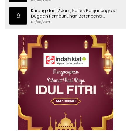
Kurang dari 12 Jam, Polres Banjar Ungkap
6
Dugaan Pembunuhan Berencana,
Tersangka Diciduk di Bandung
08/08/2026