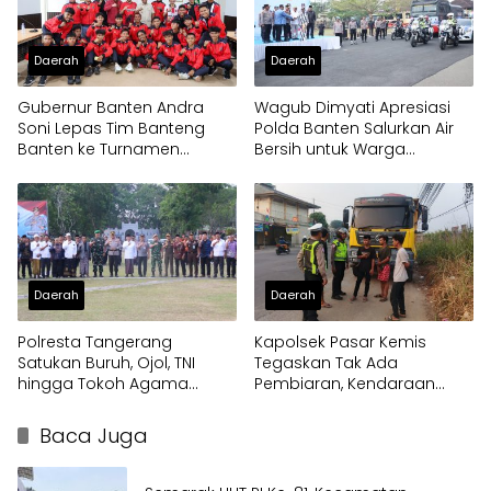
Daerah
Daerah
Gubernur Banten Andra
Wagub Dimyati Apresiasi
Soni Lepas Tim Banteng
Polda Banten Salurkan Air
Banten ke Turnamen
Bersih untuk Warga
Nasional Soekarno Cup
Terdampak Kekeringan
Daerah
Daerah
Polresta Tangerang
Kapolsek Pasar Kemis
Satukan Buruh, Ojol, TNI
Tegaskan Tak Ada
hingga Tokoh Agama
Pembiaran, Kendaraan
dalam Sabuk Kamtibmas
Berat di Bahu Jalan
Langsung Ditertibkan
Baca Juga