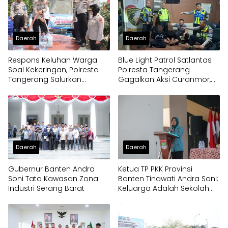
Daerah
Daerah
Respons Keluhan Warga
Blue Light Patrol Satlantas
Soal Kekeringan, Polresta
Polresta Tangerang
Tangerang Salurkan
Gagalkan Aksi Curanmor,
Bantuan Air Bersih ke
Dua Pria Diamankan
Panongan
Daerah
Daerah
Gubernur Banten Andra
Ketua TP PKK Provinsi
Soni Tata Kawasan Zona
Banten Tinawati Andra Soni:
Industri Serang Barat
Keluarga Adalah Sekolah
Pertama