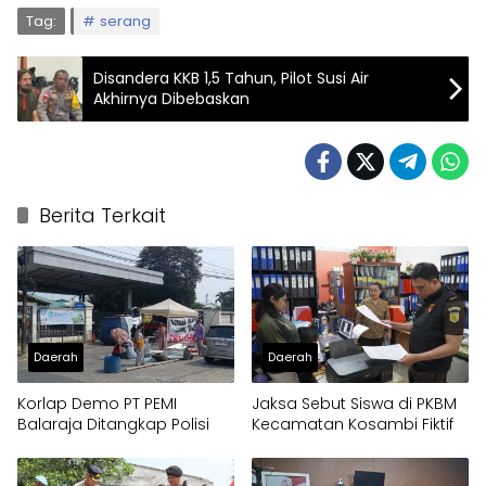
Tag:
serang
Disandera KKB 1,5 Tahun, Pilot Susi Air
Akhirnya Dibebaskan
Berita Terkait
Daerah
Daerah
Korlap Demo PT PEMI
Jaksa Sebut Siswa di PKBM
Balaraja Ditangkap Polisi
Kecamatan Kosambi Fiktif