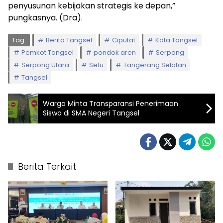
penyusunan kebijakan strategis ke depan,”
pungkasnya. (Dra).
Tag:
Berita Tangsel
Ciputat
Kota Tangsel
Pemkot Tangsel
pondok aren
Serpong
Serpong Utara
Setu
Tangerang Selatan
Tangsel
Warga Minta Transparansi Penerimaan
Siswa di SMA Negeri Tangsel
Berita Terkait