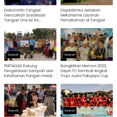
Diskominfo Tangsel
Disperkimta Jelaskan
Gencarkan Sosialisasi
Mekanisme Layanan
Tangsel One ke 54
Pemakaman di Tangsel
Kelurahan
Daerah
Daerah
PERTAGAS Dukung
Bangkitkan Memori 2023,
Pengelolaan Sampah dan
Dejan FC Kembali Angkat
Ketahanan Pangan melalui
Tropi Juara Pakujaya Cup
Bantuan Mesin Cultivator
Daerah
Daerah