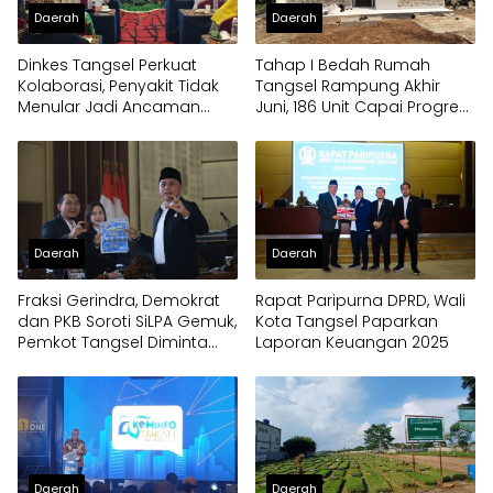
Daerah
Daerah
Dinkes Tangsel Perkuat
Tahap I Bedah Rumah
Kolaborasi, Penyakit Tidak
Tangsel Rampung Akhir
Menular Jadi Ancaman
Juni, 186 Unit Capai Progres
Utama
100 Persen
Daerah
Daerah
Fraksi Gerindra, Demokrat
Rapat Paripurna DPRD, Wali
dan PKB Soroti SiLPA Gemuk,
Kota Tangsel Paparkan
Pemkot Tangsel Diminta
Laporan Keuangan 2025
Percepat Eksekusi Program
Daerah
Daerah