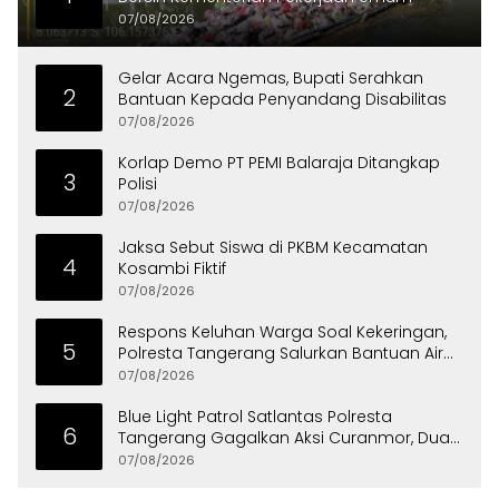
07/08/2026
Gelar Acara Ngemas, Bupati Serahkan
2
Bantuan Kepada Penyandang Disabilitas
07/08/2026
Korlap Demo PT PEMI Balaraja Ditangkap
3
Polisi
07/08/2026
Jaksa Sebut Siswa di PKBM Kecamatan
4
Kosambi Fiktif
07/08/2026
Respons Keluhan Warga Soal Kekeringan,
5
Polresta Tangerang Salurkan Bantuan Air
Bersih ke Panongan
07/08/2026
Blue Light Patrol Satlantas Polresta
6
Tangerang Gagalkan Aksi Curanmor, Dua
Pria Diamankan
07/08/2026