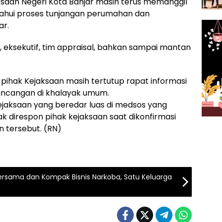
aksaan Negeri Kota Banjar masih terus memanggil
ahui proses tunjangan perumahan dan
ar.
if, eksekutif, tim appraisal, bahkan sampai mantan
 pihak Kejaksaan masih tertutup rapat informasi
bincangan di khalayak umum.
kejaksaan yang beredar luas di medsos yang
k direspon pihak kejaksaan saat dikonfirmasi
 tersebut. (RN)
ersama dan Kompak Bisnis Narkoba, Satu Keluarga