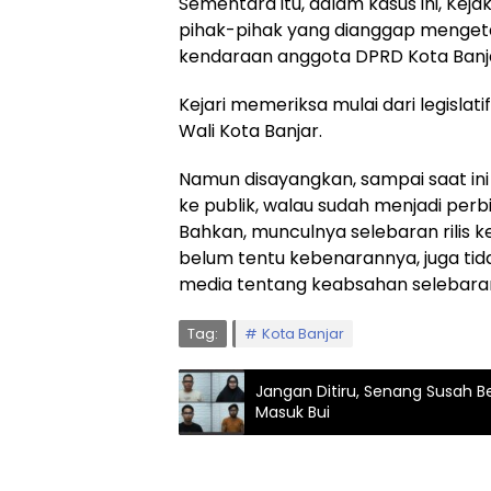
Sementara itu, dalam kasus ini, Kej
pihak-pihak yang dianggap menget
kendaraan anggota DPRD Kota Banj
Kejari memeriksa mulai dari legislat
Wali Kota Banjar.
Namun disayangkan, sampai saat ini
ke publik, walau sudah menjadi per
Bahkan, munculnya selebaran rilis 
belum tentu kebenarannya, juga tida
media tentang keabsahan selebaran
Tag:
Kota Banjar
Jangan Ditiru, Senang Susah B
Masuk Bui