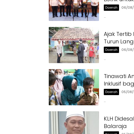
Daerah
06/08
…
Ajak Tertib
Turun Lan
Daerah
06/08
…
Tinawati A
Inklusif b
Daerah
05/08/
…
KLH Didesa
Balaraja