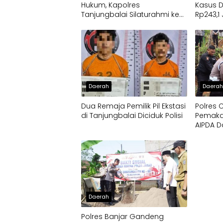
Hukum, Kapolres
Kasus 
Tanjungbalai Silaturahmi ke
Rp243,1
Kejaksaan
Pemban
Progra
Daerah
Daera
Dua Remaja Pemilik Pil Ekstasi
Polres 
di Tanjungbalai Diciduk Polisi
Pemaka
AIPDA D
Pengho
Anggota
Daerah
Polres Banjar Gandeng