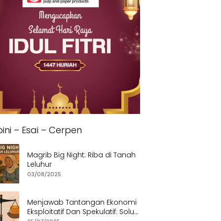
ini – Esai – Cerpen
Magrib Big Night: Riba di Tanah
Leluhur
03/08/2025
Menjawab Tantangan Ekonomi
Eksploitatif Dan Spekulatif: Solusi
Etis dan Berkeadilan