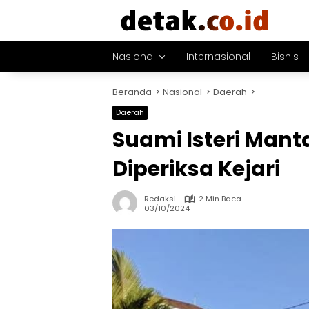
Langsung
ke
konten
Nasional
Internasional
Bisnis
Beranda
Nasional
Daerah
Daerah
Suami Isteri Mant
Diperiksa Kejari
Redaksi
2 Min Baca
03/10/2024