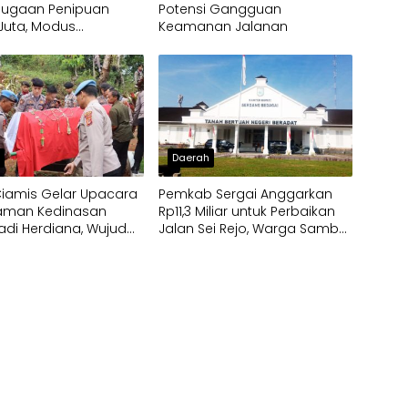
Dugaan Penipuan
Potensi Gangguan
 Juta, Modus
Keamanan Jalanan
gunan Dapur
m MBG
h
Daerah
Ciamis Gelar Upacara
Pemkab Sergai Anggarkan
man Kedinasan
Rp11,3 Miliar untuk Perbaikan
adi Herdiana, Wujud
Jalan Sei Rejo, Warga Sambut
rmatan atas Dedikasi
Gembira
 Polri