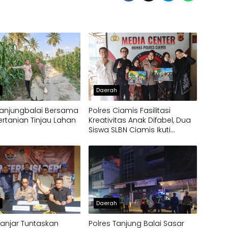
h
Daerah
Tanjungbalai Bersama
Polres Ciamis Fasilitasi
ertanian Tinjau Lahan
Kreativitas Anak Difabel, Dua
Siswa SLBN Ciamis Ikuti
Lomba Melukis Tingkat
Mabes Polri
h
Daerah
Banjar Tuntaskan
Polres Tanjung Balai Sasar