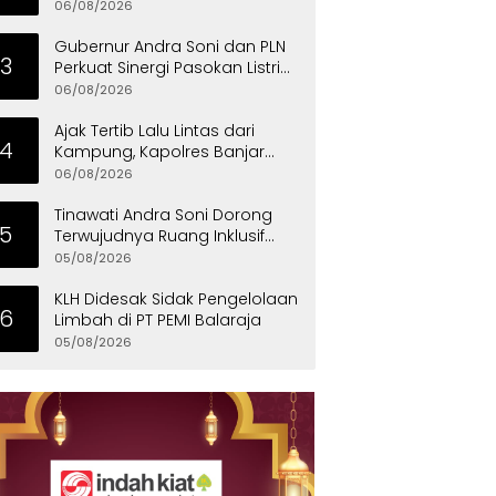
Program Satu Desa Satu
06/08/2026
Hektare Jagung
Gubernur Andra Soni dan PLN
3
Perkuat Sinergi Pasokan Listrik
untuk Dukung Investasi
06/08/2026
Ajak Tertib Lalu Lintas dari
4
Kampung, Kapolres Banjar
Turun Langsung Gotong
06/08/2026
Royong Bersama Warga
Tinawati Andra Soni Dorong
5
Terwujudnya Ruang Inklusif
bagi Anak Berkebutuhan
05/08/2026
Khusus
KLH Didesak Sidak Pengelolaan
6
Limbah di PT PEMI Balaraja
05/08/2026