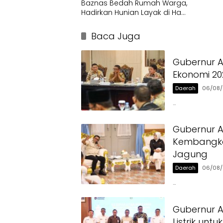
Baznas Bedah Rumah Warga,
Hadirkan Hunian Layak di Hari
Bhayangkara ke-80
Baca Juga
Gubernur A
Ekonomi 20
Daerah
06/08
…
Gubernur 
Kembangka
Jagung
Daerah
06/08
…
Gubernur A
Listrik unt