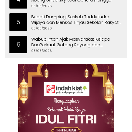
Abeng University Jadi Generasi Unggul
08/08/2026
Bupati Dampingi Seskab Teddy Indra
5
Wijaya dan Mensos Tinjau Sekolah Rakyat
di Curug
08/08/2026
Wabup Intan Ajak Masyarakat Kelapa
6
DuaPerkuat Gotong Royong dan
Persatuan
08/08/2026