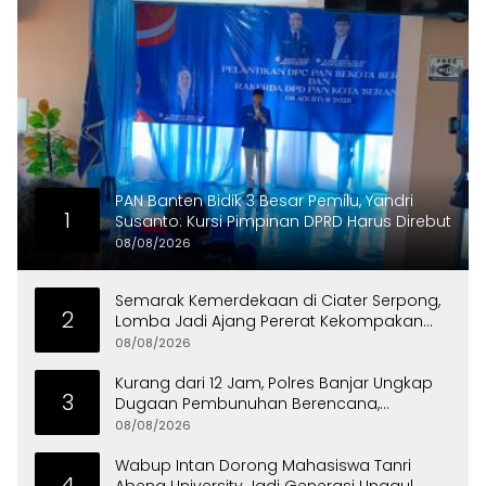
PAN Banten Bidik 3 Besar Pemilu, Yandri
1
Susanto: Kursi Pimpinan DPRD Harus Direbut
08/08/2026
Semarak Kemerdekaan di Ciater Serpong,
2
Lomba Jadi Ajang Pererat Kekompakan
Warga
08/08/2026
Kurang dari 12 Jam, Polres Banjar Ungkap
3
Dugaan Pembunuhan Berencana,
Tersangka Diciduk di Bandung
08/08/2026
Wabup Intan Dorong Mahasiswa Tanri
4