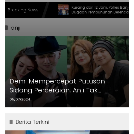
n di Ciater
Kurang dari 12 Jam, Polres Banjar Ungkap
Breaking News
 Ajang Pererat
Dugaan Pembunuhan Berencana,
Tersangka Diciduk di Bandung
anji
Demi Mempercepat Putusan
Sidang Perceraian, Anji Tak
Hadirkan Saksi
05/07/2024
Berita Terkini