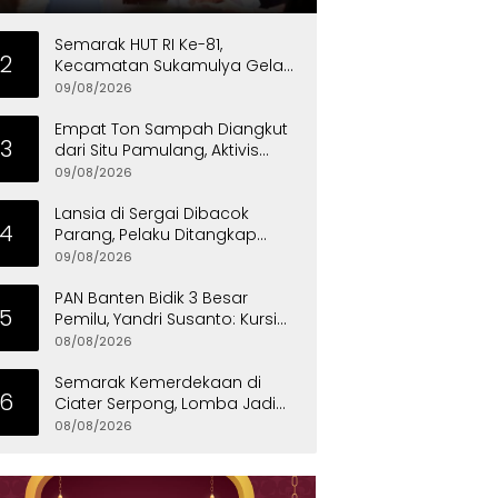
Semarak HUT RI Ke-81,
2
Kecamatan Sukamulya Gelar
Lomba Sepak Bola
09/08/2026
Empat Ton Sampah Diangkut
3
dari Situ Pamulang, Aktivis
Desak Pemprov Banten Peduli
09/08/2026
Lingkungan
Lansia di Sergai Dibacok
4
Parang, Pelaku Ditangkap
Polisi
09/08/2026
PAN Banten Bidik 3 Besar
5
Pemilu, Yandri Susanto: Kursi
Pimpinan DPRD Harus Direbut
08/08/2026
Semarak Kemerdekaan di
6
Ciater Serpong, Lomba Jadi
Ajang Pererat Kekompakan
08/08/2026
Warga