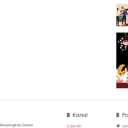
Kanal
Po
a Menjangkau Dunia
Daerah
se