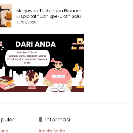
Menjawab Tantangan Ekonomi
Eksploitatif Dan Spekulatif: Solusi
Etis dan Berkeadilan
25/07/2025
puler
Informasi
rang
Indeks Berita