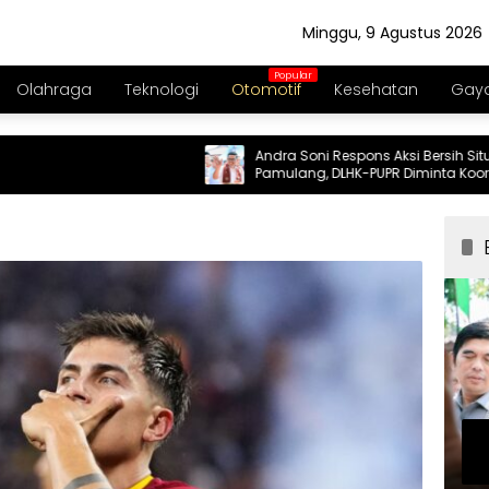
Minggu, 9 Agustus 2026
Olahraga
Teknologi
Otomotif
Kesehatan
Gaya
Andra Soni Respons Aksi Bersih Situ
Pamulang, DLHK-PUPR Diminta Koordinasi