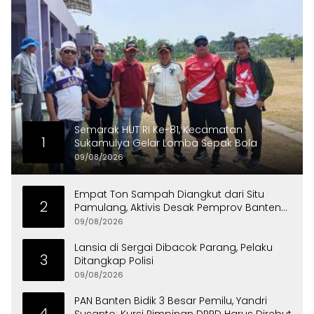
Semarak HUT RI Ke-81, Kecamatan
1
Sukamulya Gelar Lomba Sepak Bola
09/08/2026
Empat Ton Sampah Diangkut dari Situ
2
Pamulang, Aktivis Desak Pemprov Banten
Peduli Lingkungan
09/08/2026
Lansia di Sergai Dibacok Parang, Pelaku
3
Ditangkap Polisi
09/08/2026
PAN Banten Bidik 3 Besar Pemilu, Yandri
4