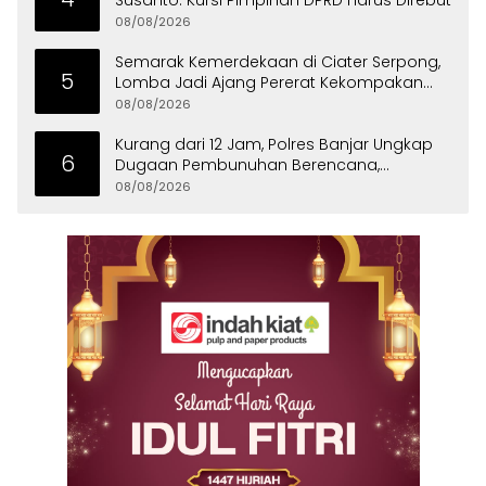
Susanto: Kursi Pimpinan DPRD Harus Direbut
08/08/2026
Semarak Kemerdekaan di Ciater Serpong,
5
Lomba Jadi Ajang Pererat Kekompakan
Warga
08/08/2026
Kurang dari 12 Jam, Polres Banjar Ungkap
6
Dugaan Pembunuhan Berencana,
Tersangka Diciduk di Bandung
08/08/2026