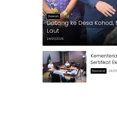
Daerah
Datang ke Desa Kohod, M
Laut
24/01/2025
Kementeri
Sertifikat E
Nasional
26/0
…