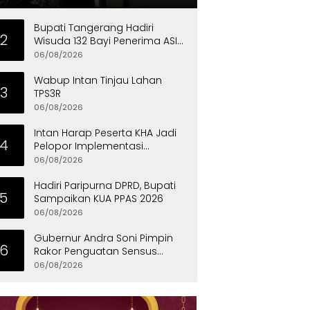
Bupati Tangerang Hadiri
2
Wisuda 132 Bayi Penerima ASI
Eksklusif
06/08/2026
Wabup Intan Tinjau Lahan
3
TPS3R
06/08/2026
Intan Harap Peserta KHA Jadi
4
Pelopor Implementasi
Permainan Tradisional
06/08/2026
Hadiri Paripurna DPRD, Bupati
5
Sampaikan KUA PPAS 2026
06/08/2026
Gubernur Andra Soni Pimpin
6
Rakor Penguatan Sensus
Ekonomi 2026 Provinsi Banten
06/08/2026