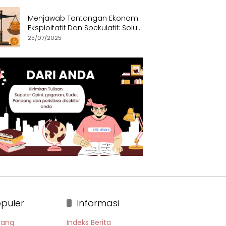
Menjawab Tantangan Ekonomi
Eksploitatif Dan Spekulatif: Solusi
Etis dan Berkeadilan
25/07/2025
puler
Informasi
rang
Indeks Berita