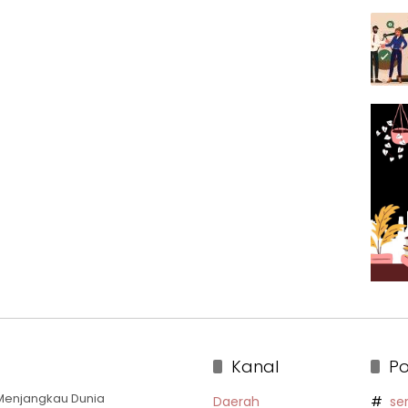
Kanal
Po
a Menjangkau Dunia
Daerah
se