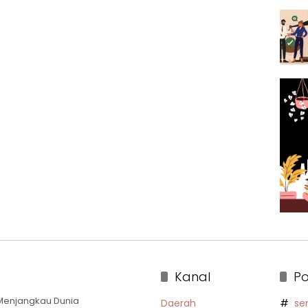
Kanal
Po
a Menjangkau Dunia
Daerah
se