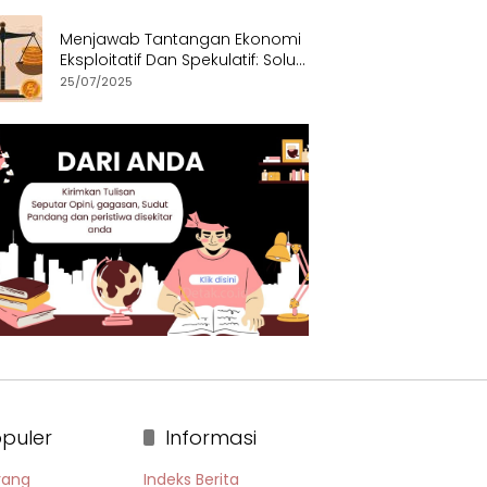
Menjawab Tantangan Ekonomi
Eksploitatif Dan Spekulatif: Solusi
Etis dan Berkeadilan
25/07/2025
puler
Informasi
rang
Indeks Berita