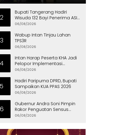
Bupati Tangerang Hadiri
2
Wisuda 132 Bayi Penerima ASI
Eksklusif
06/08/2026
Wabup Intan Tinjau Lahan
3
TPS3R
06/08/2026
Intan Harap Peserta KHA Jadi
4
Pelopor Implementasi
Permainan Tradisional
06/08/2026
Hadiri Paripurna DPRD, Bupati
5
Sampaikan KUA PPAS 2026
06/08/2026
Gubernur Andra Soni Pimpin
6
Rakor Penguatan Sensus
Ekonomi 2026 Provinsi Banten
06/08/2026