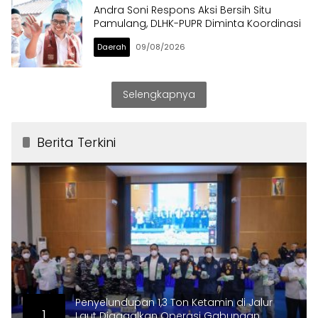
Andra Soni Respons Aksi Bersih Situ
Pamulang, DLHK-PUPR Diminta Koordinasi
Daerah
09/08/2026
Selengkapnya
Berita Terkini
Penyelundupan 1,3 Ton Ketamin di Jalur
1
Laut Digagalkan Operasi Gabungan