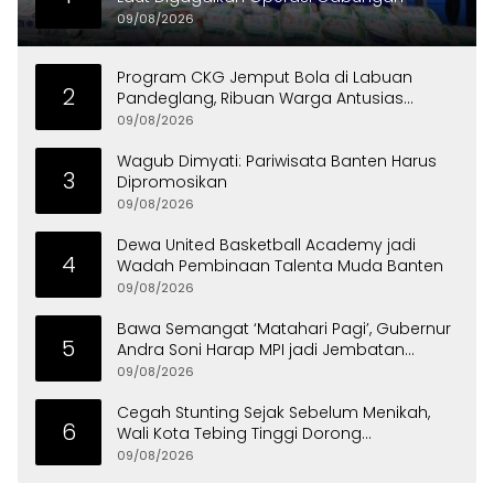
09/08/2026
Program CKG Jemput Bola di Labuan
2
Pandeglang, Ribuan Warga Antusias
Periksa Kesehatan
09/08/2026
Wagub Dimyati: Pariwisata Banten Harus
3
Dipromosikan
09/08/2026
Dewa United Basketball Academy jadi
4
Wadah Pembinaan Talenta Muda Banten
09/08/2026
Bawa Semangat ‘Matahari Pagi’, Gubernur
5
Andra Soni Harap MPI jadi Jembatan
Aspirasi Warga Banten
09/08/2026
Cegah Stunting Sejak Sebelum Menikah,
6
Wali Kota Tebing Tinggi Dorong
Optimalisasi SP3 Catin
09/08/2026