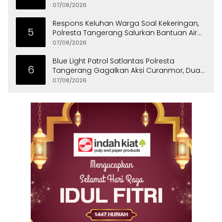
07/08/2026
Respons Keluhan Warga Soal Kekeringan,
5
Polresta Tangerang Salurkan Bantuan Air
Bersih ke Panongan
07/08/2026
Blue Light Patrol Satlantas Polresta
6
Tangerang Gagalkan Aksi Curanmor, Dua
Pria Diamankan
07/08/2026