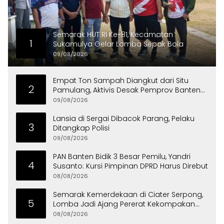
Semarak HUT RI Ke-81, Kecamatan
1
Sukamulya Gelar Lomba Sepak Bola
09/08/2026
Empat Ton Sampah Diangkut dari Situ
2
Pamulang, Aktivis Desak Pemprov Banten
Peduli Lingkungan
09/08/2026
Lansia di Sergai Dibacok Parang, Pelaku
3
Ditangkap Polisi
09/08/2026
PAN Banten Bidik 3 Besar Pemilu, Yandri
4
Susanto: Kursi Pimpinan DPRD Harus Direbut
08/08/2026
Semarak Kemerdekaan di Ciater Serpong,
5
Lomba Jadi Ajang Pererat Kekompakan
Warga
08/08/2026