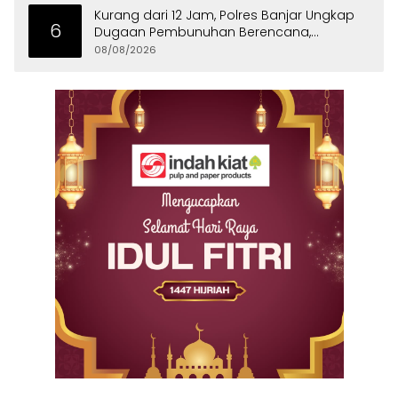
Kurang dari 12 Jam, Polres Banjar Ungkap
6
Dugaan Pembunuhan Berencana,
Tersangka Diciduk di Bandung
08/08/2026