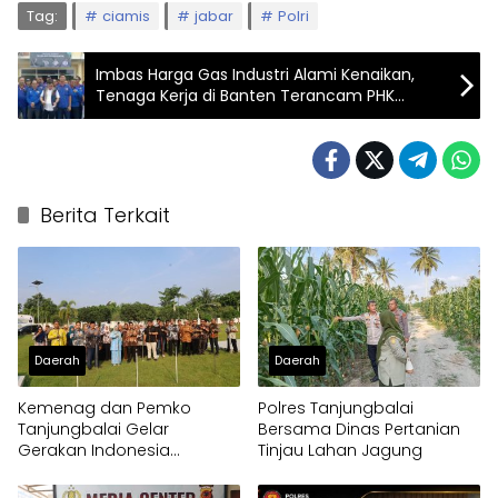
Tag:
ciamis
jabar
Polri
Imbas Harga Gas Industri Alami Kenaikan,
Tenaga Kerja di Banten Terancam PHK
Massal
Berita Terkait
Daerah
Daerah
Kemenag dan Pemko
Polres Tanjungbalai
Tanjungbalai Gelar
Bersama Dinas Pertanian
Gerakan Indonesia
Tinjau Lahan Jagung
Berkiblat 2026