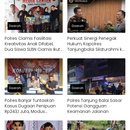
Daerah
Daerah
Polres Ciamis Fasilitasi
Perkuat Sinergi Penegak
Kreativitas Anak Difabel,
Hukum, Kapolres
Dua Siswa SLBN Ciamis Ikuti
Tanjungbalai Silaturahmi ke
Lomba Melukis Tingkat
Kejaksaan
Mabes Polri
Daerah
Daerah
Polres Banjar Tuntaskan
Polres Tanjung Balai Sasar
Kasus Dugaan Penipuan
Potensi Gangguan
Rp243,1 Juta, Modus
Keamanan Jalanan
Pembangunan Dapur
Program MBG