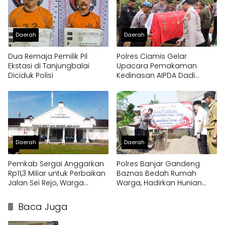
Daerah
Daerah
Dua Remaja Pemilik Pil
Polres Ciamis Gelar
Ekstasi di Tanjungbalai
Upacara Pemakaman
Diciduk Polisi
Kedinasan AIPDA Dadi
Herdiana, Wujud
Penghormatan atas
Dedikasi Anggota Polri
Daerah
Daerah
Pemkab Sergai Anggarkan
Polres Banjar Gandeng
Rp11,3 Miliar untuk Perbaikan
Baznas Bedah Rumah
Jalan Sei Rejo, Warga
Warga, Hadirkan Hunian
Sambut Gembira
Layak di Hari Bhayangkara
ke-80
Baca Juga