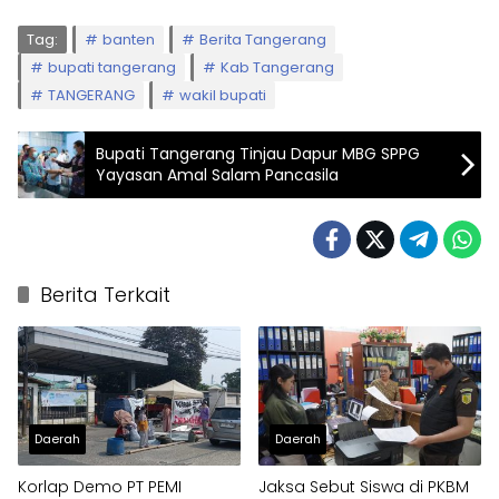
Tag:
banten
Berita Tangerang
bupati tangerang
Kab Tangerang
TANGERANG
wakil bupati
Bupati Tangerang Tinjau Dapur MBG SPPG
Yayasan Amal Salam Pancasila
Berita Terkait
Daerah
Daerah
Korlap Demo PT PEMI
Jaksa Sebut Siswa di PKBM