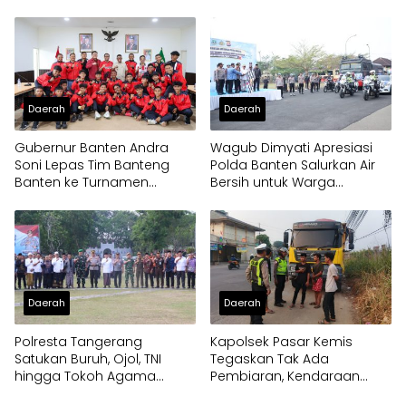
Pertama
Daerah
Daerah
Gubernur Banten Andra
Wagub Dimyati Apresiasi
Soni Lepas Tim Banteng
Polda Banten Salurkan Air
Banten ke Turnamen
Bersih untuk Warga
Nasional Soekarno Cup
Terdampak Kekeringan
Daerah
Daerah
Polresta Tangerang
Kapolsek Pasar Kemis
Satukan Buruh, Ojol, TNI
Tegaskan Tak Ada
hingga Tokoh Agama
Pembiaran, Kendaraan
dalam Sabuk Kamtibmas
Berat di Bahu Jalan