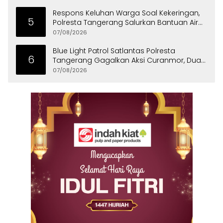
Respons Keluhan Warga Soal Kekeringan,
5
Polresta Tangerang Salurkan Bantuan Air
Bersih ke Panongan
07/08/2026
Blue Light Patrol Satlantas Polresta
6
Tangerang Gagalkan Aksi Curanmor, Dua
Pria Diamankan
07/08/2026