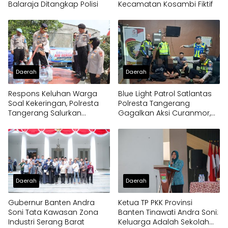
Balaraja Ditangkap Polisi
Kecamatan Kosambi Fiktif
Daerah
Daerah
Respons Keluhan Warga
Blue Light Patrol Satlantas
Soal Kekeringan, Polresta
Polresta Tangerang
Tangerang Salurkan
Gagalkan Aksi Curanmor,
Bantuan Air Bersih ke
Dua Pria Diamankan
Panongan
Daerah
Daerah
Gubernur Banten Andra
Ketua TP PKK Provinsi
Soni Tata Kawasan Zona
Banten Tinawati Andra Soni:
Industri Serang Barat
Keluarga Adalah Sekolah