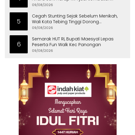
Aspirasi Warga Banten
09/08/2026
Cegah Stunting Sejak Sebelum Menikah,
5
Wali Kota Tebing Tinggi Dorong
Optimalisasi SP3 Catin
09/08/2026
Semarak HUT RI, Bupati Maesyal Lepas
6
Peserta Fun Walk Kec Panongan
09/08/2026