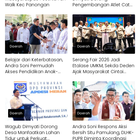
Walk Kec Panongan
Pengembangan Atlet Catur
Sejak Dini
Daerah
Daerah
Belajar dari Keterbatasan,
Serang Fair 2026 Jadi
Andra Soni Permudah
Etalase UMKM, Sekda Deden
Akses Pendidikan Anak-
Ajak Masyarakat Cintai
anak di Banten
Produk Lokal
Daerah
Daerah
Wagub Dimyati Dorong
Andra Soni Respons Aksi
Desa Manfaatkan Lahan
Bersih Situ Pamulang, DLHK-
Tidur untuk Perkuat
PUPR Diminta Koordinasi