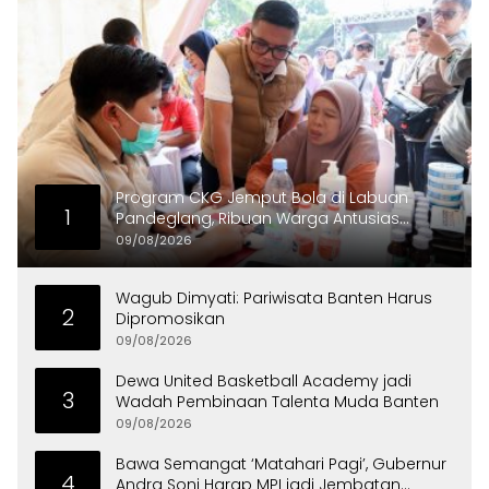
Program CKG Jemput Bola di Labuan
1
Pandeglang, Ribuan Warga Antusias
Periksa Kesehatan
09/08/2026
Wagub Dimyati: Pariwisata Banten Harus
2
Dipromosikan
09/08/2026
Dewa United Basketball Academy jadi
3
Wadah Pembinaan Talenta Muda Banten
09/08/2026
Bawa Semangat ‘Matahari Pagi’, Gubernur
4
Andra Soni Harap MPI jadi Jembatan