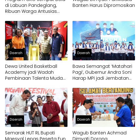
di Labuan Pandeglang,
Banten Harus Dipromosikan
Ribuan Warga Antusias
Periksa Kesehatan
Daerah
Daerah
Dewa United Basketball
Bawa Semangat ‘Matahari
Academy jadi Wadah
Pagi’, Gubernur Andra Soni
Pembinaan Talenta Muda
Harap MPI jadi Jembatan
Banten
Aspirasi Warga Banten
Daerah
Daerah
Semarak HUT RI, Bupati
Wagub Banten Achmad
Maesyal Lepas Peserta Fun
Dimyati Dorong