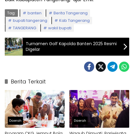
Tag:
banten
Berita Tangerang
bupati tangerang
Kab Tangerang
TANGERANG
wakil bupati
Turnamen Golf Kapolda Banten 2025 Resmi
Digelar
Berita Terkait
Daerah
Daerah
Program CKG Jemput Bola
Wagub Dimyati: Pariwisata