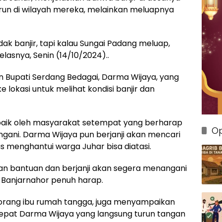
urun di wilayah mereka, melainkan meluapnya
idak banjir, tapi kalau Sungai Padang meluap,
elasnya, Senin (14/10/2024)..
lon Bupati Serdang Bedagai, Darma Wijaya, yang
e lokasi untuk melihat kondisi banjir dan
baik oleh masyarakat setempat yang berharap
Op
angani. Darma Wijaya pun berjanji akan mencari
us menghantui warga Juhar bisa diatasi.
n bantuan dan berjanji akan segera menangani
R. Banjarnahor penuh harap.
seorang ibu rumah tangga, juga menyampaikan
epat Darma Wijaya yang langsung turun tangan