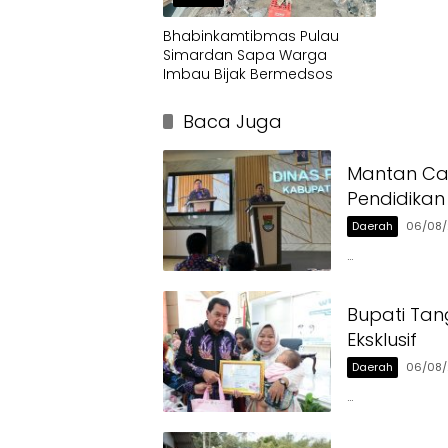
Bhabinkamtibmas Pulau
Simardan Sapa Warga
Imbau Bijak Bermedsos
Baca Juga
Mantan Ca
Pendidikan
Daerah
06/08
…
Bupati Tan
Eksklusif
Daerah
06/08
…