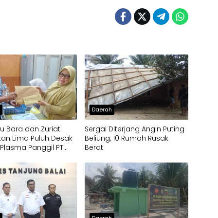
h
Daerah
u Bara dan Zuriat
Sergai Diterjang Angin Puting
an Lima Puluh Desak
Beliung, 10 Rumah Rusak
Plasma Panggil PT
Berat
o, Soroti Dugaan
pangan Penerima
h
Daerah