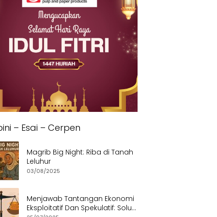
ini – Esai – Cerpen
Magrib Big Night: Riba di Tanah
Leluhur
03/08/2025
Menjawab Tantangan Ekonomi
Eksploitatif Dan Spekulatif: Solusi
Etis dan Berkeadilan