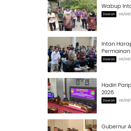
Wabup Inta
Daerah
06/08
…
Intan Hara
Permainan 
Daerah
06/08
…
Hadiri Par
2026
Daerah
06/08
…
Gubernur A