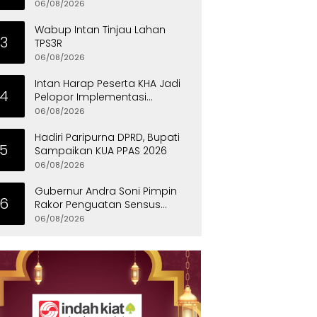
Eksklusif
06/08/2026
Wabup Intan Tinjau Lahan
3
TPS3R
06/08/2026
Intan Harap Peserta KHA Jadi
4
Pelopor Implementasi
Permainan Tradisional
06/08/2026
Hadiri Paripurna DPRD, Bupati
5
Sampaikan KUA PPAS 2026
06/08/2026
Gubernur Andra Soni Pimpin
6
Rakor Penguatan Sensus
Ekonomi 2026 Provinsi Banten
06/08/2026