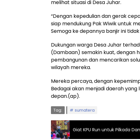
melihat situasi di Desa Juhar.
“Dengan kepedulian dan gerak cepa
siap mendukung Pak Wiwik untuk me
Semoga ke depannya banjir ini tidak l
Dukungan warga Desa Juhar terha
(Dambaan) semakin kuat, dengan h
pembangunan dan mencarikan solusi
wilayah mereka.
Mereka percaya, dengan kepemimpi
Bedagai akan menjadi daerah yang l
depan.(ap).
Tag:
sumatera
Giat KPU Run untuk Pilkada Da