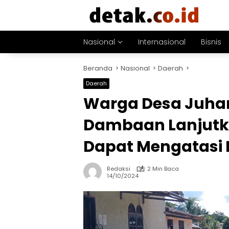
Langsung
ke
konten
Nasional
Internasional
Bisnis
Beranda
Nasional
Daerah
Daerah
Warga Desa Juha
Dambaan Lanjut
Dapat Mengatasi 
Redaksi
2 Min Baca
14/10/2024