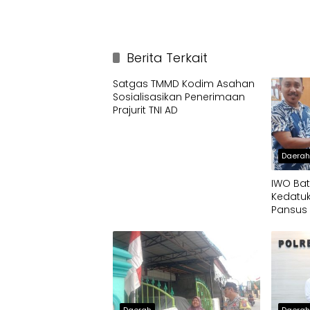
Berita Terkait
Satgas TMMD Kodim Asahan
Sosialisasikan Penerimaan
Prajurit TNI AD
Daera
IWO Bat
Kedatuk
Pansus 
Socfind
Penyim
CPCL
Daerah
Daera