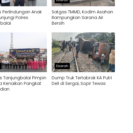
 Perlindungan Anak
Satgas TMMD, Kodim Asahan
unjungi Polres
Rampungkan Sarana Air
balai
Bersih
h
Daerah
s Tanjungbalai Pimpin
Dump Truk Tertabrak KA Putri
a Kenaikan Pangkat
Deli di Sergai, Sopir Tewas
dian