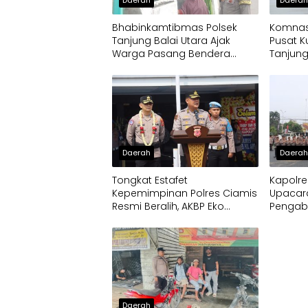
Bhabinkamtibmas Polsek
Komnas
Tanjung Balai Utara Ajak
Pusat K
Warga Pasang Bendera
Tanjung
Merah Putih
Daerah
Daera
Tongkat Estafet
Kapolre
Kepemimpinan Polres Ciamis
Upacar
Resmi Beralih, AKBP Eko
Pengab
Iskandar Siap Lanjutkan
Pengabdian Presisi untuk
Masyarakat
Daerah