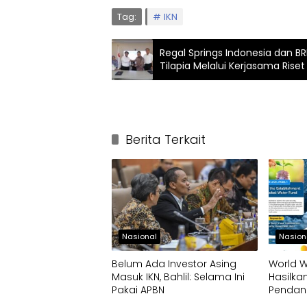
Tag:
IKN
Regal Springs Indonesia dan BR
Tilapia Melalui Kerjasama Riset
Berita Terkait
Nasional
Nasion
Belum Ada Investor Asing
World W
Masuk IKN, Bahlil: Selama Ini
Hasilka
Pakai APBN
Pendan
Infrastr