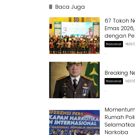
Banten
Baca Juga
67 Tokoh N
Emas 2026,
dengan Pe
Nasional
19/0
…
Breaking N
Nasional
11/07
…
Momentum H
Rumah Polit
Selamatka
Narkoba