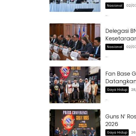
Nasional
02/0
…
Delegasi 
Kesetaraan
Nasional
02/0
…
Fan Base G
Datangkan 
Gaya Hidup
28
…
Guns N’ Ro
2026
Gaya Hidup
26