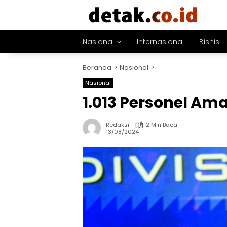
Langsung
ke
konten
Nasional
Internasional
Bisnis
Beranda
Nasional
Nasional
1.013 Personel Ama
Redaksi
2 Min Baca
13/08/2024