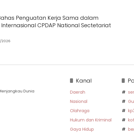
 Bahas Penguatan Kerja Sama dalam
Internasional CPDAP National Sectetariat
5/2026
Kanal
Po
a Menjangkau Dunia
Daerah
se
Nasional
Gu
Olahraga
kp
Hukum dan Kriminal
ko
Gaya Hidup
be