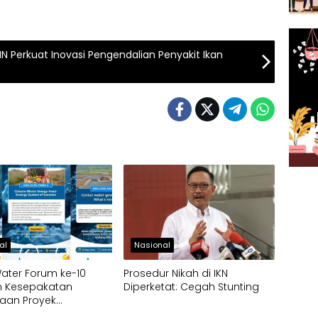
IN Perkuat Inovasi Pengendalian Penyakit Ikan
al
Nasional
ater Forum ke-10
Prosedur Nikah di IKN
n Kesepakatan
Diperketat: Cegah Stunting
aan Proyek
uktur Air di IKN dan