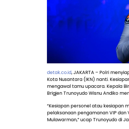
detak.co.id
, JAKARTA – Polri menyi
Kota Nusantara (IKN) nanti. Kesiap
mengawal tamu upacara. Kepala Bir
Brigjen Trunoyudo Wisnu Andiko me
“Kesiapan personel atau kesiapan m
pelaksanaan pengamanan VIP dan 
Mulawarman,” ucap Trunoyudo di Jak