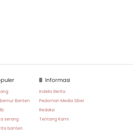
puler
Informasi
rang
Indeks Berita
bernur Banten
Pedoman Media Siber
3b
Redaksi
ta serang
Tentang Kami
rita banten