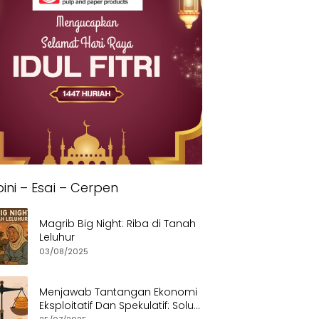
ini – Esai – Cerpen
Magrib Big Night: Riba di Tanah
Leluhur
03/08/2025
Menjawab Tantangan Ekonomi
Eksploitatif Dan Spekulatif: Solusi
Etis dan Berkeadilan