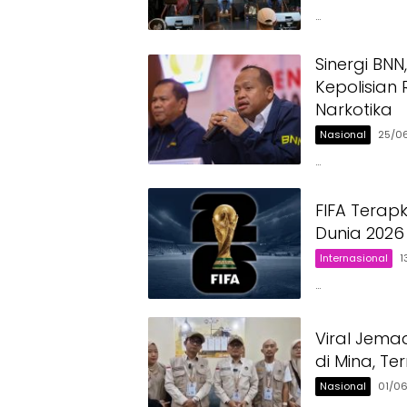
…
Sinergi BN
Kepolisian
Narkotika
Nasional
25/0
…
FIFA Terap
Dunia 2026
Internasional
1
…
Viral Jema
di Mina, T
Nasional
01/0