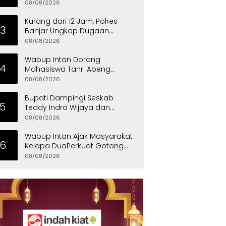
Ajang Pererat Kekompakan
08/08/2026
Warga
Kurang dari 12 Jam, Polres
3
Banjar Ungkap Dugaan
Pembunuhan Berencana,
08/08/2026
Tersangka Diciduk di Bandung
Wabup Intan Dorong
4
Mahasiswa Tanri Abeng
University Jadi Generasi
08/08/2026
Unggul
Bupati Dampingi Seskab
5
Teddy Indra Wijaya dan
Mensos Tinjau Sekolah Rakyat
08/08/2026
di Curug
Wabup Intan Ajak Masyarakat
6
Kelapa DuaPerkuat Gotong
Royong dan Persatuan
08/08/2026