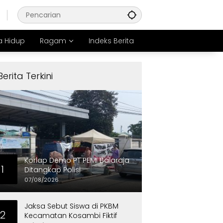
 Hidup
Ragam
Indeks Berita
Berita Terkini
Korlap Demo PT PEMI Balaraja
1
Ditangkap Polisi
07/08/2026
Jaksa Sebut Siswa di PKBM
2
Kecamatan Kosambi Fiktif