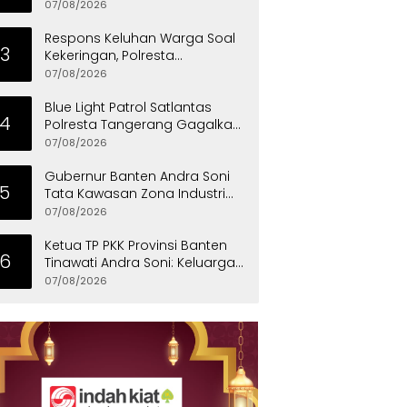
07/08/2026
Respons Keluhan Warga Soal
3
Kekeringan, Polresta
Tangerang Salurkan Bantuan
07/08/2026
Air Bersih ke Panongan
Blue Light Patrol Satlantas
4
Polresta Tangerang Gagalkan
Aksi Curanmor, Dua Pria
07/08/2026
Diamankan
Gubernur Banten Andra Soni
5
Tata Kawasan Zona Industri
Serang Barat
07/08/2026
Ketua TP PKK Provinsi Banten
6
Tinawati Andra Soni: Keluarga
Adalah Sekolah Pertama
07/08/2026