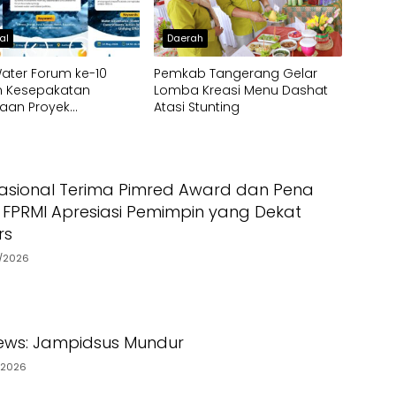
al
Daerah
ater Forum ke-10
Pemkab Tangerang Gelar
n Kesepakatan
Lomba Kreasi Menu Dashat
aan Proyek
Atasi Stunting
uktur Air di IKN dan
asional Terima Pimred Award dan Pena
 FPRMI Apresiasi Pemimpin yang Dekat
rs
7/2026
ews: Jampidsus Mundur
/2026