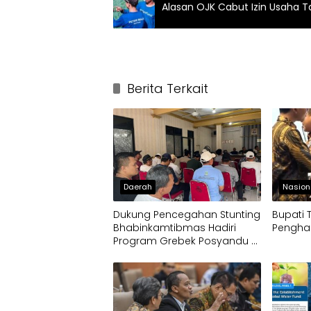
Alasan OJK Cabut Izin Usaha T
Berita Terkait
Daerah
Nasion
Dukung Pencegahan Stunting
Bupati 
Bhabinkamtibmas Hadiri
Penghar
Program Grebek Posyandu di
Desa Bojong