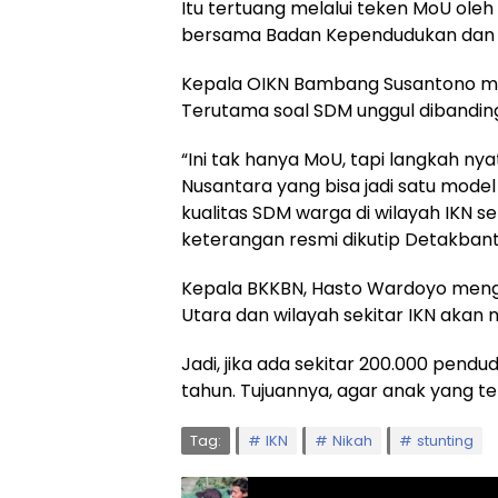
Itu tertuang melalui teken MoU oleh
bersama Badan Kependudukan dan K
Kepala OIKN Bambang Susantono men
Terutama soal SDM unggul dibanding
“Ini tak hanya MoU, tapi langkah ny
Nusantara yang bisa jadi satu model
kualitas SDM warga di wilayah IKN s
keterangan resmi dikutip Detakbant
Kepala BKKBN, Hasto Wardoyo mengu
Utara dan wilayah sekitar IKN akan m
Jadi, jika ada sekitar 200.000 pendu
tahun. Tujuannya, agar anak yang te
Tag:
IKN
Nikah
stunting