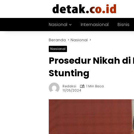
Langsung
ke
konten
Nasional
Internasional
Bisnis
Beranda
Nasional
Nasional
Prosedur Nikah di
Stunting
Redaksi
1 Min Baca
11/05/2024