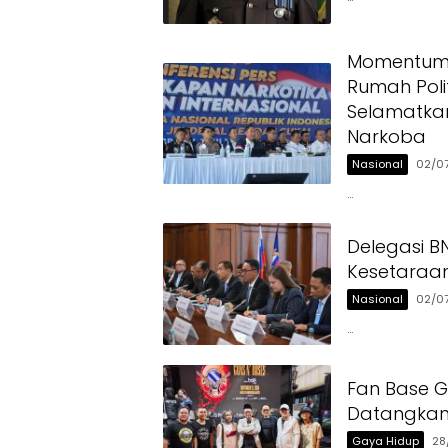
Momentum H
Rumah Polit
Selamatka
Narkoba
Nasional
02/0
…
Delegasi 
Kesetaraan
Nasional
02/0
…
Fan Base G
Datangkan 
Gaya Hidup
28