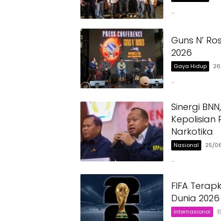
…
Guns N’ Ro
2026
Gaya Hidup
26
…
Sinergi BN
Kepolisian
Narkotika
Nasional
25/0
…
FIFA Terap
Dunia 2026
Internasional
1