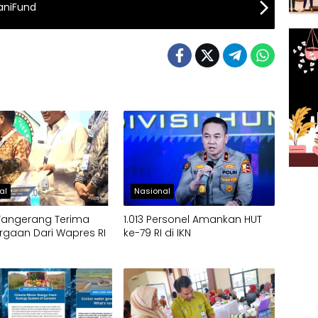
aniFund
al
Nasional
Tangerang Terima
1.013 Personel Amankan HUT
gaan Dari Wapres RI
ke-79 RI di IKN