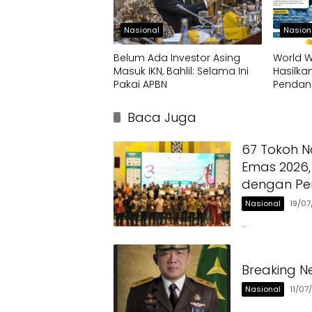
Nasional
Nasion
Belum Ada Investor Asing
World W
Masuk IKN, Bahlil: Selama Ini
Hasilka
Pakai APBN
Pendan
Infrastr
Banten
Baca Juga
67 Tokoh N
Emas 2026,
dengan Pe
Nasional
19/0
…
Breaking N
Nasional
11/07
…