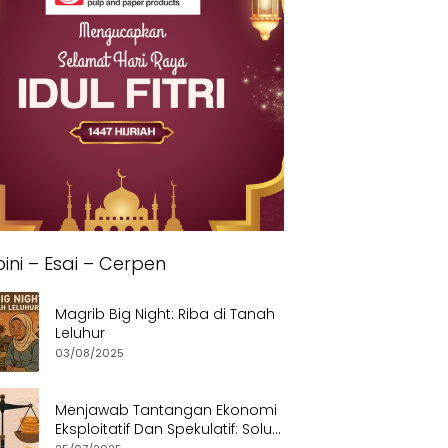
ini – Esai – Cerpen
Magrib Big Night: Riba di Tanah
Leluhur
03/08/2025
Menjawab Tantangan Ekonomi
Eksploitatif Dan Spekulatif: Solusi
Etis dan Berkeadilan