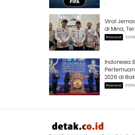
…
Viral Jema
di Mina, T
Nasional
01/0
…
Indonesia
Pertemuan 
2026 di Bali
Nasional
01/0
…