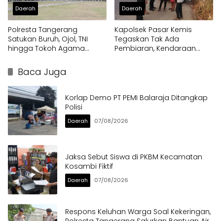
Daerah
Daerah
Polresta Tangerang
Kapolsek Pasar Kemis
Satukan Buruh, Ojol, TNI
Tegaskan Tak Ada
hingga Tokoh Agama
Pembiaran, Kendaraan
dalam Sabuk Kamtibmas
Berat di Bahu Jalan
Langsung Ditertibkan
Baca Juga
Korlap Demo PT PEMI Balaraja Ditangkap
Polisi
Daerah
07/08/2026
Jaksa Sebut Siswa di PKBM Kecamatan
Kosambi Fiktif
Daerah
07/08/2026
Respons Keluhan Warga Soal Kekeringan,
Polresta Tangerang Salurkan Bantuan Air