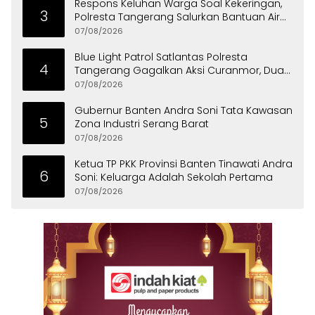
Respons Keluhan Warga Soal Kekeringan,
3
Polresta Tangerang Salurkan Bantuan Air
Bersih ke Panongan
07/08/2026
Blue Light Patrol Satlantas Polresta
4
Tangerang Gagalkan Aksi Curanmor, Dua
Pria Diamankan
07/08/2026
Gubernur Banten Andra Soni Tata Kawasan
5
Zona Industri Serang Barat
07/08/2026
Ketua TP PKK Provinsi Banten Tinawati Andra
6
Soni: Keluarga Adalah Sekolah Pertama
07/08/2026