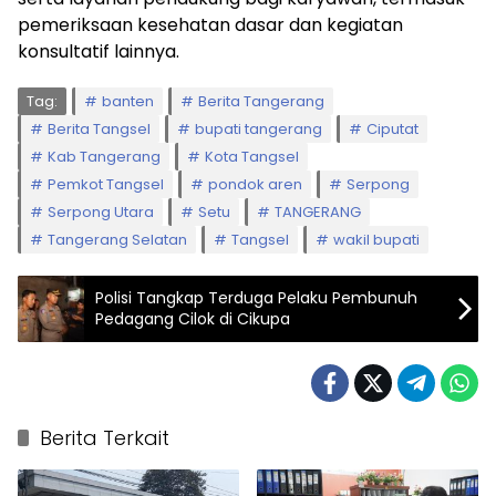
pemeriksaan kesehatan dasar dan kegiatan
konsultatif lainnya.
Tag:
banten
Berita Tangerang
Berita Tangsel
bupati tangerang
Ciputat
Kab Tangerang
Kota Tangsel
Pemkot Tangsel
pondok aren
Serpong
Serpong Utara
Setu
TANGERANG
Tangerang Selatan
Tangsel
wakil bupati
Polisi Tangkap Terduga Pelaku Pembunuh
Pedagang Cilok di Cikupa
Berita Terkait