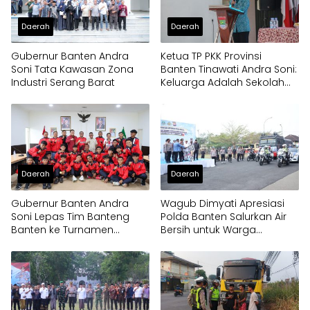
Daerah
Daerah
Gubernur Banten Andra
Ketua TP PKK Provinsi
Soni Tata Kawasan Zona
Banten Tinawati Andra Soni:
Industri Serang Barat
Keluarga Adalah Sekolah
Pertama
Daerah
Daerah
Gubernur Banten Andra
Wagub Dimyati Apresiasi
Soni Lepas Tim Banteng
Polda Banten Salurkan Air
Banten ke Turnamen
Bersih untuk Warga
Nasional Soekarno Cup
Terdampak Kekeringan