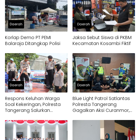
Daerah
Daerah
Korlap Demo PT PEMI
Jaksa Sebut Siswa di PKBM
Balaraja Ditangkap Polisi
Kecamatan Kosambi Fiktif
Daerah
Daerah
Respons Keluhan Warga
Blue Light Patrol Satlantas
Soal Kekeringan, Polresta
Polresta Tangerang
Tangerang Salurkan
Gagalkan Aksi Curanmor,
Bantuan Air Bersih ke
Dua Pria Diamankan
Panongan