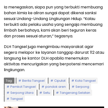
Ia menegaskan, siapa pun yang terbukti membuang
bahan kimia ke aliran sungai dapat dikenai sanksi
sesuai Undang-Undang Lingkungan Hidup. “Kalau
terbukti ada pelaku usaha yang sengaja membuang
limbah berbahaya, kami akan beri teguran keras
dan proses sesuai aturan,” tegasnya.
DLH Tangsel juga mengimbau masyarakat agar
segera melapor ke layanan tanggap darurat 112 atau
langsung ke kantor DLH apabila menemukan
aktivitas mencurigakan yang berpotensi mencemari
lingkungan.
Tag:
Berita Tangsel
Ciputat
Kota Tangsel
Pemkot Tangsel
pondok aren
Serpong
Serpong Utara
Setu
Tangerang Selatan
Tangsel