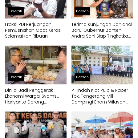
Daerah
Daerah
Fraksi PDI Perjuangan:
Terima Kunjungan Danlanal
Pemusnahan Obat Keras
Baru, Gubernur Banten
Selamatkan Ribuan
Andra Soni Siap Tingkatkan
Generasi Muda Tangsel
Kolaborasi
Daerah
Daerah
Dinilai Jadi Penggerak
PT Indah Kiat Pulp & Paper
Ekonomi Warga, Syamsul
Tbk. Tangerang Mill
Hariyanto Dorong
Dampingi Enam Wilayah
Pengembangan Budidaya
Binaan
Jamur Crispy di Serpong