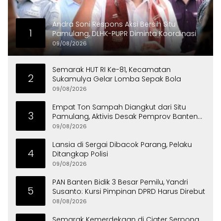
Andra Soni Respons Aksi Bersih Situ
1
Pamulang, DLHK-PUPR Diminta Koordinasi
09/08/2026
Semarak HUT RI Ke-81, Kecamatan
2
Sukamulya Gelar Lomba Sepak Bola
09/08/2026
Empat Ton Sampah Diangkut dari Situ
3
Pamulang, Aktivis Desak Pemprov Banten
Peduli Lingkungan
09/08/2026
Lansia di Sergai Dibacok Parang, Pelaku
4
Ditangkap Polisi
09/08/2026
PAN Banten Bidik 3 Besar Pemilu, Yandri
5
Susanto: Kursi Pimpinan DPRD Harus Direbut
08/08/2026
Semarak Kemerdekaan di Ciater Serpong,