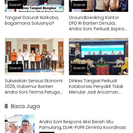
Daerah
Daerah
Tangsel Darurat Narkoba,
Groundbreaking Kantor
Bagaimana Solusinya?
DPD RI Banten Dimulai,
Andra Soni: Perkuat Aspirasi
Daerah ke Pusat
Daerah
Daerah
Sukseskan Sensus Ekonomi
Dinkes Tangsel Perkuat
2026, Gubernur Banten
Kolaborasi, Penyakit Tidak
Andra Soni Terima Petugas
Menular Jadi Ancaman
Pendata Lapangan
Utama
Baca Juga
Andra Soni Respons Aksi Bersih Situ
Pamulang, DLHK-PUPR Diminta Koordinasi