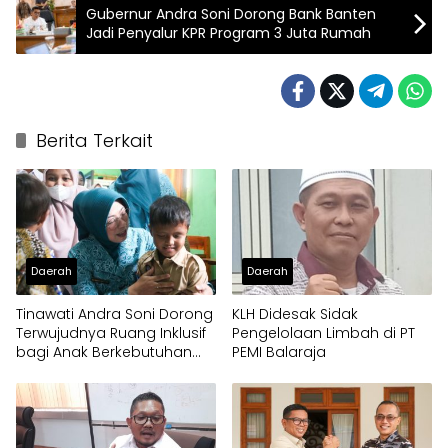
Gubernur Andra Soni Dorong Bank Banten
Jadi Penyalur KPR Program 3 Juta Rumah
Berita Terkait
Daerah
Daerah
Tinawati Andra Soni Dorong
KLH Didesak Sidak
Terwujudnya Ruang Inklusif
Pengelolaan Limbah di PT
bagi Anak Berkebutuhan
PEMI Balaraja
Khusus