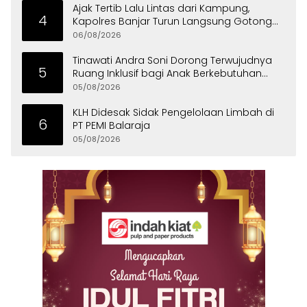
Ajak Tertib Lalu Lintas dari Kampung,
4
Kapolres Banjar Turun Langsung Gotong
Royong Bersama Warga
06/08/2026
Tinawati Andra Soni Dorong Terwujudnya
5
Ruang Inklusif bagi Anak Berkebutuhan
Khusus
05/08/2026
KLH Didesak Sidak Pengelolaan Limbah di
6
PT PEMI Balaraja
05/08/2026