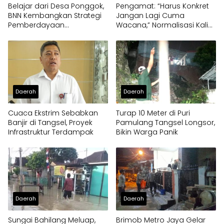
Belajar dari Desa Ponggok,
Pengamat: “Harus Konkret
BNN Kembangkan Strategi
Jangan Lagi Cuma
Pemberdayaan
Wacana,” Normalisasi Kali
Masyarakat
Angke Harus Terpadu dari
Hulu ke Hilir
Daerah
Daerah
Cuaca Ekstrim Sebabkan
Turap 10 Meter di Puri
Banjir di Tangsel, Proyek
Pamulang Tangsel Longsor,
Infrastruktur Terdampak
Bikin Warga Panik
Daerah
Daerah
Sungai Bahilang Meluap,
Brimob Metro Jaya Gelar