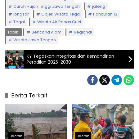
Curah Hujan Tinggi Jawa Tengah
jateng
longsor
Objek Wisata Tegal
Pancuran 13
Tegal
Wisata Air Panas Guci
Topik:
Bencana Alam
Regional
Wisata Jawa Tengah
KY Tegaskan Integritas dan Kemandirian
Peradilan 2025-2030
Berita Terkait
Daerah
Daerah