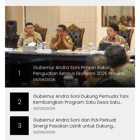
Gubernur Andra Soni Pimpin Rakor
1
Penguatan Sensus Ekonomi 2026 Provinsi
Banten
06/08/2026
Gubernur Andra Soni Dukung Pemuda Tani
2
Kembangkan Program Satu Desa Satu
Hektare Jagung
06/08/2026
Gubernur Andra Soni dan PLN Perkuat
3
Sinergi Pasokan Listrik untuk Dukung
Investasi
06/08/2026