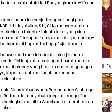
i kado spesial untuk Hari Bhayangkara ke-79 dan
sional, acara ini menjadi magnet bagi para
BP H. Hidayatullah, S.H., S.I.K., menyampaikan
melahirkan talenta-talenta lokal yang siap
ernasional. “Harapan kami, akan lahir pembalap-
kiprah di tingkat tertinggi,” ujar Kapolres.
bahwa road race ini adalah solusi jitu untuk
muda. “Ini langkah positif agar hasrat mereka
Op
bukan di jalanan yang berisiko dan mengganggu
esnya, Kapolres bahkan sudah berencana
khir tahun.
epala Dinas Kebudayaan, Pemuda, dan Olahraga
 Budiana. Ia menyebut ajang ini sebagai “luar
at meningkatkan citra Ciamis serta memberikan
lokal.