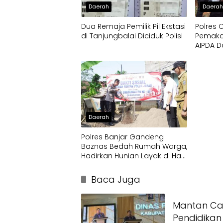
Daerah
Daera
Dua Remaja Pemilik Pil Ekstasi
Polres 
di Tanjungbalai Diciduk Polisi
Pemaka
AIPDA D
Pengho
Anggota
Daerah
Polres Banjar Gandeng
Baznas Bedah Rumah Warga,
Hadirkan Hunian Layak di Hari
Bhayangkara ke-80
Baca Juga
Mantan Ca
Pendidikan