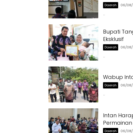
Daerah
06/08
…
Bupati Tan
Eksklusif
Daerah
06/08
…
Wabup Inta
Daerah
06/08
…
Intan Hara
Permainan 
Daerah
06/08