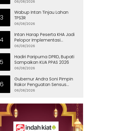
Eksklusif
06/08/2026
Wabup Intan Tinjau Lahan
3
TPS3R
06/08/2026
Intan Harap Peserta KHA Jadi
4
Pelopor Implementasi
Permainan Tradisional
06/08/2026
Hadiri Paripurna DPRD, Bupati
5
Sampaikan KUA PPAS 2026
06/08/2026
Gubernur Andra Soni Pimpin
6
Rakor Penguatan Sensus
Ekonomi 2026 Provinsi Banten
06/08/2026