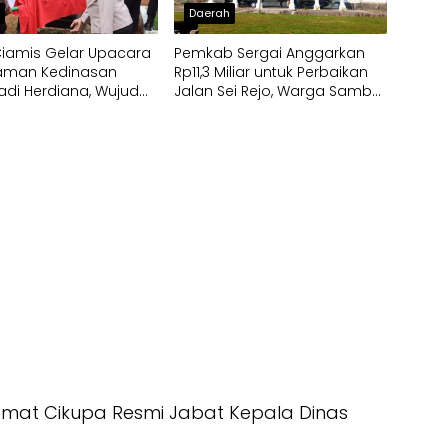
h
Daerah
Ciamis Gelar Upacara
Pemkab Sergai Anggarkan
man Kedinasan
Rp11,3 Miliar untuk Perbaikan
adi Herdiana, Wujud
Jalan Sei Rejo, Warga Sambut
rmatan atas Dedikasi
Gembira
 Polri
mat Cikupa Resmi Jabat Kepala Dinas