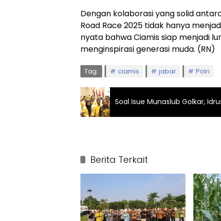
Dengan kolaborasi yang solid antara
Road Race 2025 tidak hanya menjadi 
nyata bahwa Ciamis siap menjadi lu
menginspirasi generasi muda. (RN)
Tag:
ciamis
jabar
Polri
Soal Isue Munaslub Golkar, Id
Berita Terkait