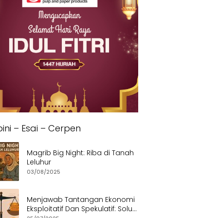
ini – Esai – Cerpen
Magrib Big Night: Riba di Tanah
Leluhur
03/08/2025
Menjawab Tantangan Ekonomi
Eksploitatif Dan Spekulatif: Solusi
Etis dan Berkeadilan