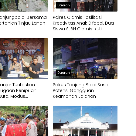
h
Daerah
Tanjungbalai Bersama
Polres Ciamis Fasilitasi
ertanian Tinjau Lahan
Kreativitas Anak Difabel, Dua
Siswa SLBN Ciamis Ikuti
Lomba Melukis Tingkat
Mabes Polri
h
Daerah
Banjar Tuntaskan
Polres Tanjung Balai Sasar
Dugaan Penipuan
Potensi Gangguan
 Juta, Modus
Keamanan Jalanan
gunan Dapur
m MBG