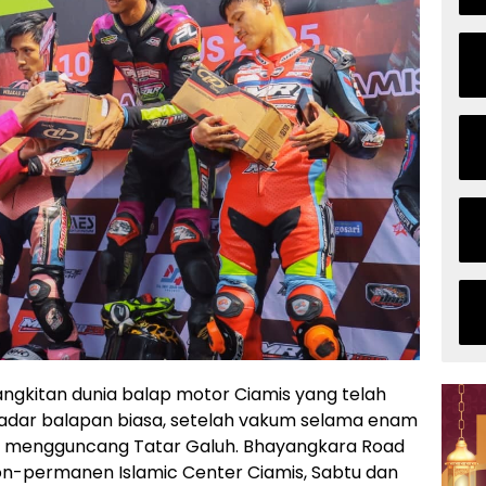
kitan dunia balap motor Ciamis yang telah
ekadar balapan biasa, setelah vakum selama enam
li mengguncang Tatar Galuh. Bhayangkara Road
 non-permanen Islamic Center Ciamis, Sabtu dan