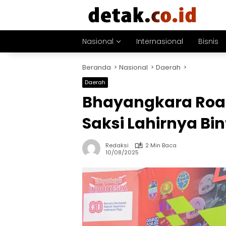
Langsung
ke
konten
Nasional
Internasional
Bisnis
Beranda
Nasional
Daerah
Daerah
Bhayangkara Road
Saksi Lahirnya Bi
Redaksi
2 Min Baca
10/08/2025