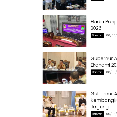
…
Hadiri Par
2026
Daerah
06/08
…
Gubernur A
Ekonomi 20
Daerah
06/08
…
Gubernur 
Kembangka
Jagung
Daerah
06/08