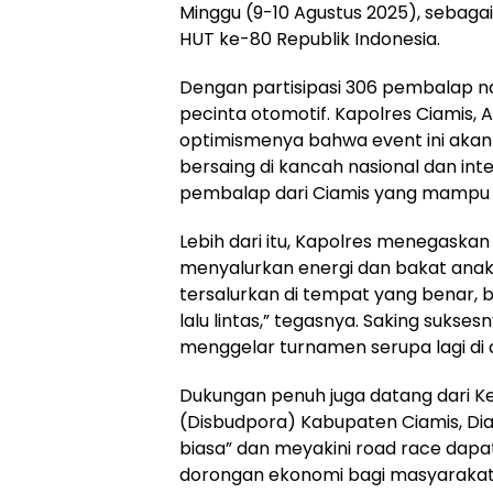
Minggu (9-10 Agustus 2025), sebaga
HUT ke-80 Republik Indonesia.
Dengan partisipasi 306 pembalap na
pecinta otomotif. Kapolres Ciamis, AK
optimismenya bahwa event ini akan 
bersaing di kancah nasional dan int
pembalap dari Ciamis yang mampu ber
Lebih dari itu, Kapolres menegaskan 
menyalurkan energi dan bakat anak 
tersalurkan di tempat yang benar, 
lalu lintas,” tegasnya. Saking suks
menggelar turnamen serupa lagi di a
Dukungan penuh juga datang dari K
(Disbudpora) Kabupaten Ciamis, Dian
biasa” dan meyakini road race dap
dorongan ekonomi bagi masyarakat 