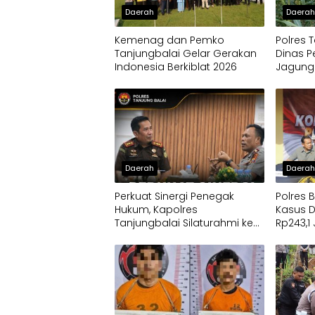
Daerah
Daera
Kemenag dan Pemko
Polres 
Tanjungbalai Gelar Gerakan
Dinas P
Indonesia Berkiblat 2026
Jagung
Daerah
Daera
Perkuat Sinergi Penegak
Polres 
Hukum, Kapolres
Kasus 
Tanjungbalai Silaturahmi ke
Rp243,1
Kejaksaan
Pemban
Progra