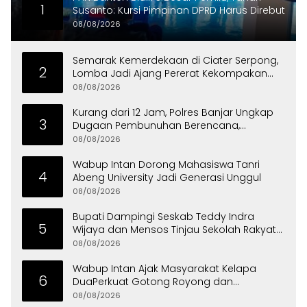
1
Susanto: Kursi Pimpinan DPRD Harus Direbut
08/08/2026
Semarak Kemerdekaan di Ciater Serpong,
2
Lomba Jadi Ajang Pererat Kekompakan
Warga
08/08/2026
Kurang dari 12 Jam, Polres Banjar Ungkap
3
Dugaan Pembunuhan Berencana,
Tersangka Diciduk di Bandung
08/08/2026
Wabup Intan Dorong Mahasiswa Tanri
4
Abeng University Jadi Generasi Unggul
08/08/2026
Bupati Dampingi Seskab Teddy Indra
5
Wijaya dan Mensos Tinjau Sekolah Rakyat
di Curug
08/08/2026
Wabup Intan Ajak Masyarakat Kelapa
6
DuaPerkuat Gotong Royong dan
Persatuan
08/08/2026