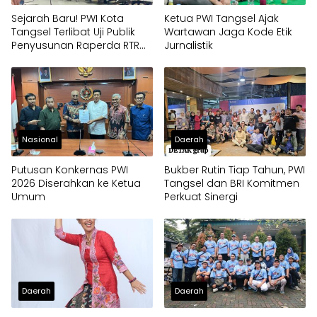
Sejarah Baru! PWI Kota
Ketua PWI Tangsel Ajak
Tangsel Terlibat Uji Publik
Wartawan Jaga Kode Etik
Penyusunan Raperda RTRW,
Jurnalistik
Soroti Kali Mati
Nasional
Daerah
Putusan Konkernas PWI
Bukber Rutin Tiap Tahun, PWI
2026 Diserahkan ke Ketua
Tangsel dan BRI Komitmen
Umum
Perkuat Sinergi
Daerah
Daerah