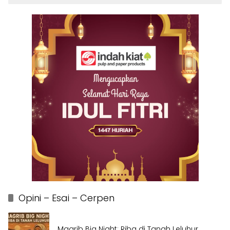
Opini – Esai – Cerpen
Magrib Big Night: Riba di Tanah Leluhur