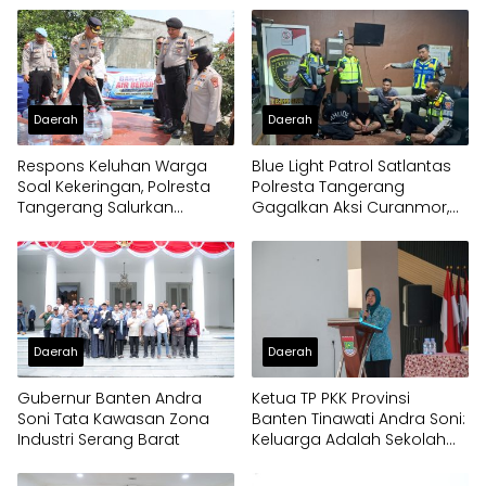
Daerah
Daerah
Respons Keluhan Warga
Blue Light Patrol Satlantas
Soal Kekeringan, Polresta
Polresta Tangerang
Tangerang Salurkan
Gagalkan Aksi Curanmor,
Bantuan Air Bersih ke
Dua Pria Diamankan
Panongan
Daerah
Daerah
Gubernur Banten Andra
Ketua TP PKK Provinsi
Soni Tata Kawasan Zona
Banten Tinawati Andra Soni:
Industri Serang Barat
Keluarga Adalah Sekolah
Pertama