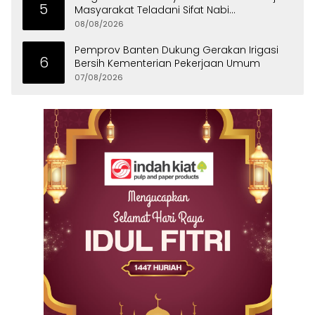
5
Masyarakat Teladani Sifat Nabi
Muhammad
08/08/2026
Pemprov Banten Dukung Gerakan Irigasi
6
Bersih Kementerian Pekerjaan Umum
07/08/2026