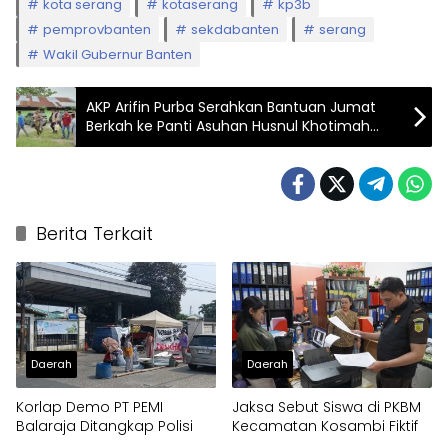
kota serang
kotaserang
kp3b
pemprovbanten
sekdabanten
serang
Wakil Gubernur Banten
AKP Arifin Purba Serahkan Bantuan Jumat
Berkah ke Panti Asuhan Husnul Khotimah
Batu Bara
Berita Terkait
Daerah
Daerah
Korlap Demo PT PEMI
Jaksa Sebut Siswa di PKBM
Balaraja Ditangkap Polisi
Kecamatan Kosambi Fiktif