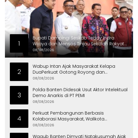
Bupati Dampingi Seskab Teddy Indra
1
Wijaya dan Mensos Tinjau Sekolah Rakyat
di Curug
08/08/2026
Wabup Intan Ajak Masyarakat Kelapa
2
DuaPerkuat Gotong Royong dan
Persatuan
08/08/2026
Polda Banten Didesak Usut Aktor Intelektual
3
Demo Anarkis di PT PEMI
08/08/2026
Perkuat Pembangunan Berbasis
4
Kolaborasi Masyarakat, Walikota
Tangerang Raih LPM Award 2026
08/08/2026
Wagub Banten Dimyati Natakusumah Ajak