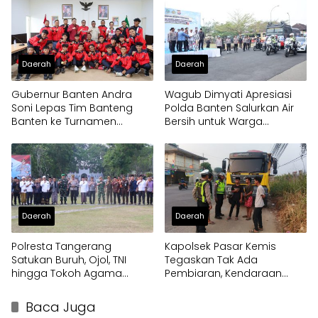
Daerah
Daerah
Gubernur Banten Andra
Wagub Dimyati Apresiasi
Soni Lepas Tim Banteng
Polda Banten Salurkan Air
Banten ke Turnamen
Bersih untuk Warga
Nasional Soekarno Cup
Terdampak Kekeringan
Daerah
Daerah
Polresta Tangerang
Kapolsek Pasar Kemis
Satukan Buruh, Ojol, TNI
Tegaskan Tak Ada
hingga Tokoh Agama
Pembiaran, Kendaraan
dalam Sabuk Kamtibmas
Berat di Bahu Jalan
Langsung Ditertibkan
Baca Juga