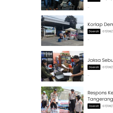
…
Korlap Dem
Daerah
07/08/
…
Jaksa Sebu
Daerah
07/08/
…
Respons Ke
Tangerang 
Daerah
07/08/