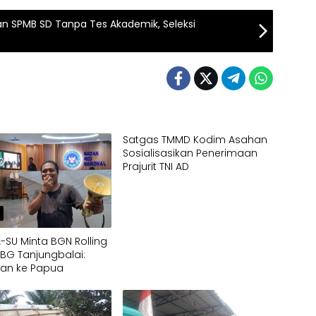
an SPMB SD Tanpa Tes Akademik, Seleksi
Satgas TMMD Kodim Asahan
Sosialisasikan Penerimaan
Prajurit TNI AD
h
SU Minta BGN Rolling
MBG Tanjungbalai:
kan ke Papua