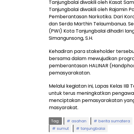
Tanjungbalai diwakili oleh Kasat S
Tanjungbalai diwakili oleh Rajamin Pa
Pemberantasan Narkotika. Dari Kora
dan Serda Marthin Telaumbanua. Se
(PWI) Kota Tanjungbalai dihadiri lan
Simangunsong, S.H.
Kehadiran para stakeholder tersebu
bersama dalam mewujudkan progra
pemberantasan HALINAR (Handphone,
pemasyarakatan.
Melalui kegiatan ini, Lapas Kelas I
untuk terus meningkatkan pengawasa
menciptakan pemasyarakatan yang b
masyarakat.
Tag:
asahan
berita sumatera
sumut
tanjungbalai