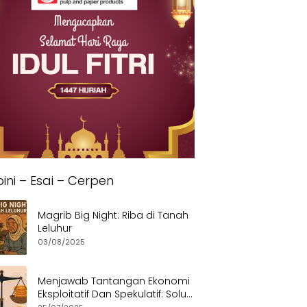
ini – Esai – Cerpen
Magrib Big Night: Riba di Tanah
Leluhur
03/08/2025
Menjawab Tantangan Ekonomi
Eksploitatif Dan Spekulatif: Solusi
Etis dan Berkeadilan