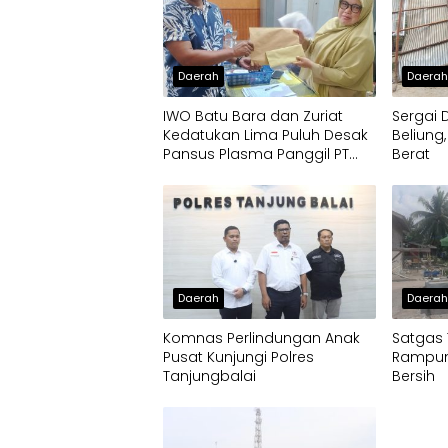
Daerah
Daera
IWO Batu Bara dan Zuriat
Sergai 
Kedatukan Lima Puluh Desak
Beliung
Pansus Plasma Panggil PT
Berat
Socfindo, Soroti Dugaan
Penyimpangan Penerima
CPCL
Daerah
Daera
Komnas Perlindungan Anak
Satgas
Pusat Kunjungi Polres
Rampun
Tanjungbalai
Bersih