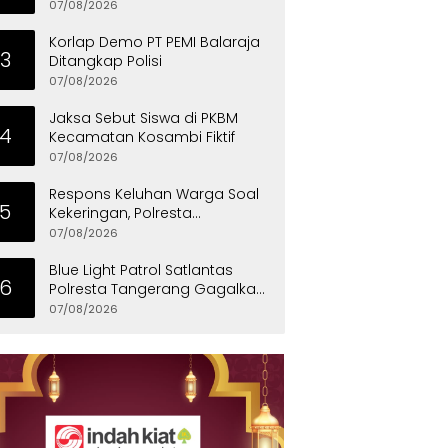
Penyandang Disabilitas
07/08/2026
Korlap Demo PT PEMI Balaraja
3
Ditangkap Polisi
07/08/2026
Jaksa Sebut Siswa di PKBM
4
Kecamatan Kosambi Fiktif
07/08/2026
Respons Keluhan Warga Soal
5
Kekeringan, Polresta
Tangerang Salurkan Bantuan
07/08/2026
Air Bersih ke Panongan
Blue Light Patrol Satlantas
6
Polresta Tangerang Gagalkan
Aksi Curanmor, Dua Pria
07/08/2026
Diamankan