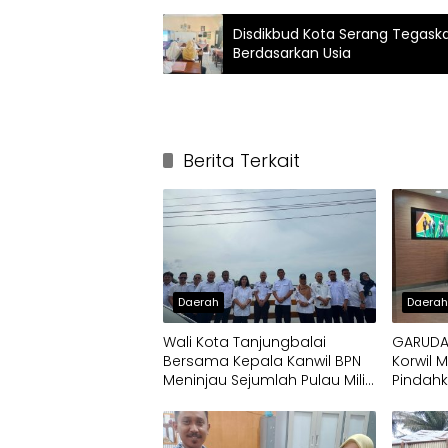
Disdikbud Kota Serang Tegask
Berdasarkan Usia
Berita Terkait
Daerah
Daera
Wali Kota Tanjungbalai
GARUDA-
Bersama Kepala Kanwil BPN
Korwil 
Meninjau Sejumlah Pulau Milik
Pindah
Pemko