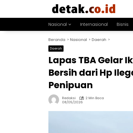
Langsung
ke
konten
Nasional
Internasional
Bisnis
Beranda
Nasional
Daerah
Daerah
Lapas TBA Gelar 
Bersih dari Hp Ile
Penipuan
Redaksi
2 Min Baca
08/05/2026