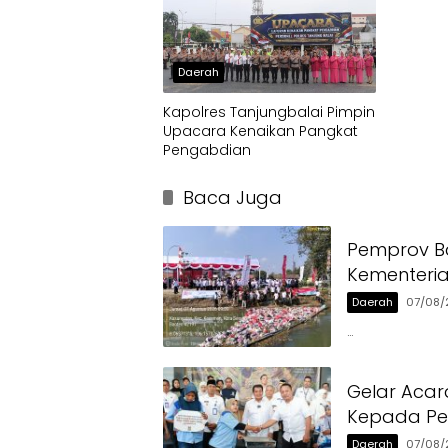
Daerah
Kapolres Tanjungbalai Pimpin
Upacara Kenaikan Pangkat
Pengabdian
Baca Juga
Pemprov Ba
Kementeri
Daerah
07/08/
…
Gelar Acar
Kepada Pen
Daerah
07/08/