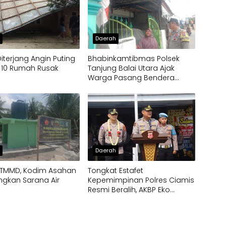
h
Daerah
Diterjang Angin Puting
Bhabinkamtibmas Polsek
, 10 Rumah Rusak
Tanjung Balai Utara Ajak
Warga Pasang Bendera
Merah Putih
h
Daerah
 TMMD, Kodim Asahan
Tongkat Estafet
gkan Sarana Air
Kepemimpinan Polres Ciamis
Resmi Beralih, AKBP Eko
Iskandar Siap Lanjutkan
Pengabdian Presisi untuk
Masyarakat