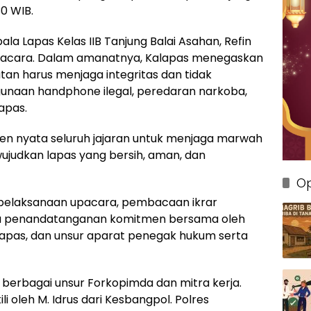
0 WIB.
la Lapas Kelas IIB Tanjung Balai Asahan, Refin
Upacara. Dalam amanatnya, Kalapas menegaskan
an harus menjaga integritas dan tidak
naan handphone ilegal, peredaran narkoba,
apas.
men nyata seluruh jajaran untuk menjaga marwah
ujudkan lapas yang bersih, aman, dan
Op
 pelaksanaan upacara, pembacaan ikrar
rta penandatanganan komitmen bersama oleh
 Lapas, dan unsur aparat penegak hukum serta
h berbagai unsur Forkopimda dan mitra kerja.
i oleh M. Idrus dari Kesbangpol. Polres